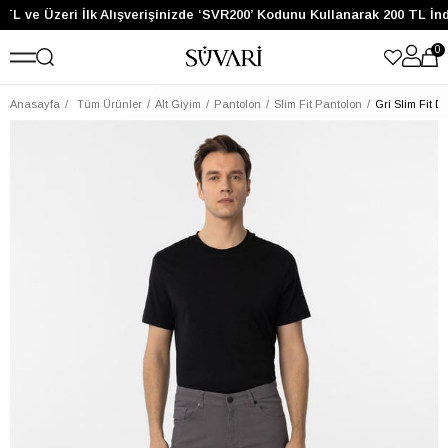
TL ve Üzeri İlk Alışverişinizde ‘SVR200’ Kodunu Kullanarak 200 TL İn
0
Anasayfa
Tüm Ürünler
Alt Giyim
Pantolon
Slim Fit Pantolon
Gri Slim Fit 