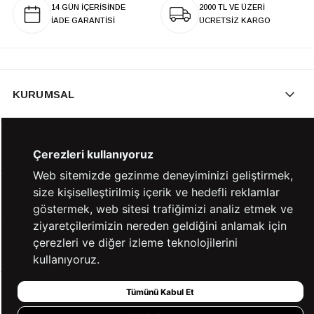
14 GÜN İÇERİSİNDE
2000 TL VE ÜZERİ
İADE GARANTİSİ
ÜCRETSİZ KARGO
KURUMSAL
KATEGORİLER
Çerezleri kullanıyoruz
Web sitemizde gezinme deneyiminizi geliştirmek,
size kişiselleştirilmiş içerik ve hedefli reklamlar
YARDIM
göstermek, web sitesi trafiğimizi analiz etmek ve
ziyaretçilerimizin nereden geldiğini anlamak için
çerezleri ve diğer izleme teknolojilerini
BİZE ULAŞIN
kullanıyoruz.
Tümünü Kabul Et
HIZLI ERİŞİM