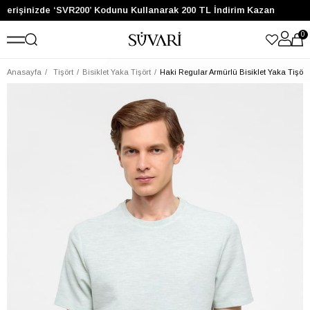
ışverişinizde ‘SVR200’ Kodunu Kullanarak 200 TL İndirim Kazan
0
Anasayfa
Tişört
Bisiklet Yaka Tişört
Haki Regular Armürlü Bisiklet Yaka Tişört