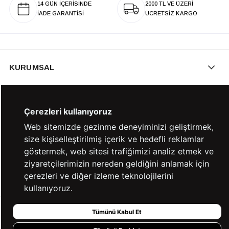
14 GÜN İÇERİSİNDE
2000 TL VE ÜZERİ
İADE GARANTİSİ
ÜCRETSİZ KARGO
KURUMSAL
KATEGORİLER
Çerezleri kullanıyoruz
Web sitemizde gezinme deneyiminizi geliştirmek,
size kişiselleştirilmiş içerik ve hedefli reklamlar
YARDIM
göstermek, web sitesi trafiğimizi analiz etmek ve
ziyaretçilerimizin nereden geldiğini anlamak için
çerezleri ve diğer izleme teknolojilerini
BİZE ULAŞIN
kullanıyoruz.
Tümünü Kabul Et
HIZLI ERİŞİM