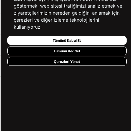
KATEGORİLER
göstermek, web sitesi trafiğimizi analiz etmek ve
ziyaretçilerimizin nereden geldiğini anlamak için
çerezleri ve diğer izleme teknolojilerini
YARDIM
kullanıyoruz.
Tümünü Kabul Et
BİZE ULAŞIN
Tümünü Reddet
Çerezleri Yönet
HIZLI ERİŞİM
KVKK ve GİZLİLİK
BİZİ TAKİP ET