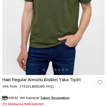
Haki Regular Armürlü Bisiklet Yaka Tişört
Stok Kodu
(TS1014000395-YH1)
₺166,63
`den başlayan
2'li Alımlarda %50 İndirim!