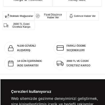
Fiyat Düşünce
Stoktaki Mağazalar
Gelince Haber Ver
Haber Ver
2000 TL Üzeri
Ücretsiz Kargo
%100 GÜVENLİ
FARKLI ÖDEME
ALIŞVERİŞ
SEÇENEKLERİ
14 GÜN İÇERİSİNDE
2000 TL VE ÜZERİ
İADE GARANTİSİ
ÜCRETSİZ KARGO
KURUMSAL
Çerezleri kullanıyoruz
Web sitemizde gezinme deneyiminizi geliştirmek,
size kişiselleştirilmiş içerik ve hedefli reklamlar