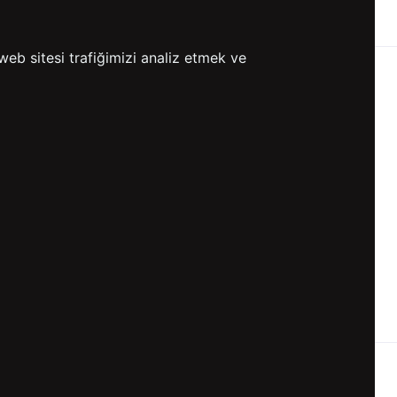
ETSİZ KARGO
GÖNDERİ
web sitesi trafiğimizi analiz etmek ve
KVKK ve GİZLİLİK
BİZİ TAKİP ET
KVKK Aydınlatma Metni
KVKK Politikası
KVKK Başvuru Formu
KVKK Açık Rıza Metni
Gizlilik ve Çerez Politikası
Kullanım Koşulları
ETK Aydınlatma Metni
Ön Bilgilendirme Fromu
Üyelik Sözleşmesi
ETK Onay Metni