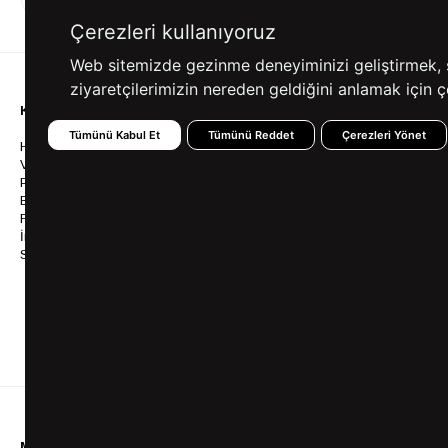
ALIŞVERİŞ
SEÇENEKLERİ
Çerezleri kullanıyoruz
Web sitemizde gezinme deneyiminizi geliştirmek, siz
ziyaretçilerimizin nereden geldiğini anlamak için çe
KURUMSAL
KATEGORİLER
YARDIM
Tümünü Kabul Et
Tümünü Reddet
Çerezleri Yönet
Hakkımızda
Gömlek
Sıkça So
Vizyonumuz & Misyonumuz
Takım Elbise
Üyelik İş
Politikalarımız
Ceket
Kargo Ve
Bayilik
Mont
İptal & İ
Franchise
Ayakkabı
Sipariş 
İnsan Kaynakları
Tişört
Frizbica
SÜVARİ Blog
Pantolon
Programı
Babalar Günü Hediye
Genel Ka
Fikirleri
Bilgi Top
Ofis Favorileri
Mezuniyet Kıyafetleri
MÜŞTERİ HİZMETLERİ