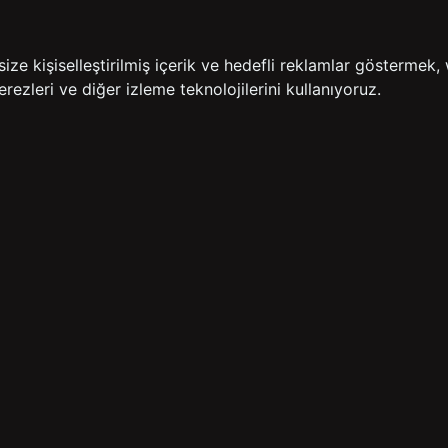
İADE GARANTİSİ
ÜCR
e kişiselleştirilmiş içerik ve hedefli reklamlar göstermek, 
rezleri ve diğer izleme teknolojilerini kullanıyoruz.
BİZE ULAŞIN
HIZLI ERİŞİM
rulan Sorular
İletişim
Anasayfa
lemleri
Mağazalarımız
Sepetim
 Teslimat
Kampanyalar
ade Politikası
Takip
rd Sadakat
 Üyelik Sözleşmesi
mpanya Koşulları
lumu Hizmetleri
Copyright© 2026
Süvari
All rights reserved.