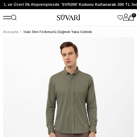
TL ve Üzeri İlk Alışverişinizde ‘SVR200’ Kodunu Kullanarak 200 TL İn
0
Anasayfa
Haki Slim Fit Armürlü Düğmeli Yaka Gömlek