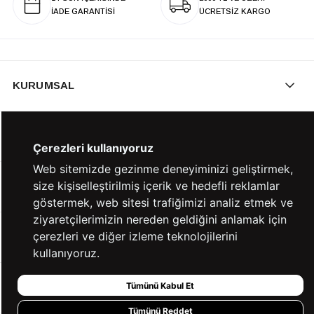
İADE GARANTİSİ
ÜCRETSİZ KARGO
KURUMSAL
KATEGORİLER
Çerezleri kullanıyoruz
Web sitemizde gezinme deneyiminizi geliştirmek,
size kişiselleştirilmiş içerik ve hedefli reklamlar
YARDIM
göstermek, web sitesi trafiğimizi analiz etmek ve
ziyaretçilerimizin nereden geldiğini anlamak için
çerezleri ve diğer izleme teknolojilerini
BİZE ULAŞIN
kullanıyoruz.
Tümünü Kabul Et
HIZLI ERİŞİM
Tümünü Reddet