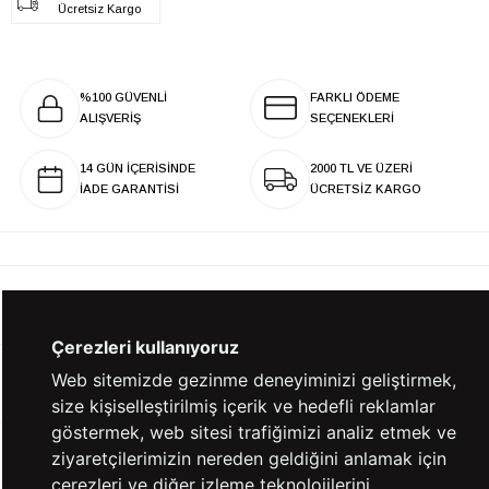
Ücretsiz Kargo
%100 GÜVENLİ
FARKLI ÖDEME
ALIŞVERİŞ
SEÇENEKLERİ
14 GÜN İÇERİSİNDE
2000 TL VE ÜZERİ
İADE GARANTİSİ
ÜCRETSİZ KARGO
KURUMSAL
Çerezleri kullanıyoruz
Web sitemizde gezinme deneyiminizi geliştirmek,
KATEGORİLER
size kişiselleştirilmiş içerik ve hedefli reklamlar
göstermek, web sitesi trafiğimizi analiz etmek ve
ziyaretçilerimizin nereden geldiğini anlamak için
YARDIM
çerezleri ve diğer izleme teknolojilerini