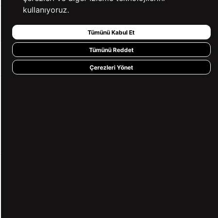
kullanıyoruz.
BİZE ULAŞIN
Tümünü Kabul Et
Tümünü Reddet
HIZLI ERİŞİM
Çerezleri Yönet
KVKK ve GİZLİLİK
BİZİ TAKİP ET
MÜŞTERİ HİZMETLERİ
0850 360 97 88
[email protected]