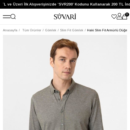
TL ve Üzeri İlk Alışverişinizde ‘SVR200’ Kodunu Kullanarak 200 TL İnd
0
Anasayfa
Tüm Ürünler
Gömlek
Slim Fit Gömlek
Haki Slim Fit Armürlü Düğme