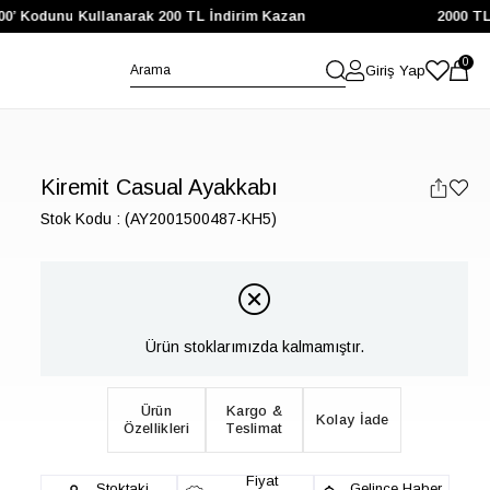
’ Kodunu Kullanarak 200 TL İndirim Kazan
2000 TL ve
0
Giriş Yap
Kiremit Casual Ayakkabı
Stok Kodu
(AY2001500487-KH5)
Ürün stoklarımızda kalmamıştır.
Ürün
Kargo &
Kolay İade
Özellikleri
Teslimat
Fiyat
Stoktaki
Gelince Haber