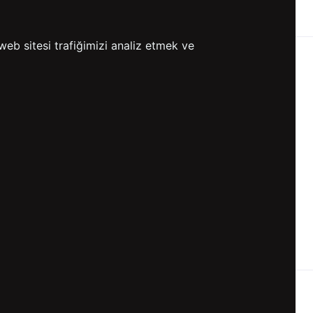
ETSİZ KARGO
GÖNDERİ
web sitesi trafiğimizi analiz etmek ve
KVKK ve GİZLİLİK
BİZİ TAKİP ET
KVKK Aydınlatma Metni
KVKK Politikası
KVKK Başvuru Formu
KVKK Açık Rıza Metni
Gizlilik ve Çerez Politikası
Kullanım Koşulları
ETK Aydınlatma Metni
Ön Bilgilendirme Fromu
Üyelik Sözleşmesi
ETK Onay Metni