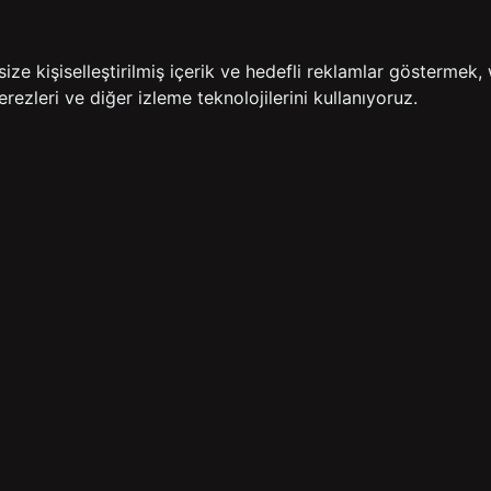
İADE GARANTİSİ
ÜCR
e kişiselleştirilmiş içerik ve hedefli reklamlar göstermek, 
rezleri ve diğer izleme teknolojilerini kullanıyoruz.
BİZE ULAŞIN
HIZLI ERİŞİM
rulan Sorular
İletişim
Anasayfa
lemleri
Mağazalarımız
Sepetim
 Teslimat
Kampanyalar
ade Politikası
Takip
rd Sadakat
 Üyelik Sözleşmesi
mpanya Koşulları
lumu Hizmetleri
Copyright© 2026
Süvari
All rights reserved.