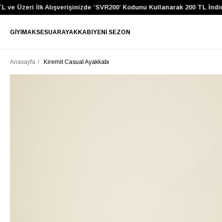
e Üzeri İlk Alışverişinizde ‘SVR200’ Kodunu Kullanarak 200 TL İndiri
GIYIM
AKSESUAR
AYAKKABI
YENI SEZON
Anasayfa
Kiremit Casual Ayakkabı