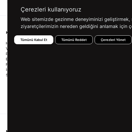
ALIŞVERİŞ
SEÇENEKLERİ
Çerezleri kullanıyoruz
Web sitemizde gezinme deneyiminizi geliştirmek, siz
ziyaretçilerimizin nereden geldiğini anlamak için çe
KURUMSAL
KATEGORİLER
YARDIM
Tümünü Kabul Et
Tümünü Reddet
Çerezleri Yönet
Hakkımızda
Gömlek
Sıkça So
Vizyonumuz & Misyonumuz
Takım Elbise
Üyelik İş
Politikalarımız
Ceket
Kargo Ve
Bayilik
Mont
İptal & İ
Franchise
Ayakkabı
Sipariş 
İnsan Kaynakları
Tişört
Frizbica
SÜVARİ Blog
Pantolon
Programı
Babalar Günü Hediye
Genel Ka
Fikirleri
Bilgi Top
Ofis Favorileri
Mezuniyet Kıyafetleri
MÜŞTERİ HİZMETLERİ