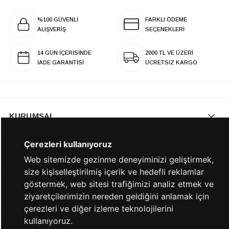
%100 GÜVENLİ
FARKLI ÖDEME
ALIŞVERİŞ
SEÇENEKLERİ
14 GÜN İÇERİSİNDE
2000 TL VE ÜZERİ
İADE GARANTİSİ
ÜCRETSİZ KARGO
KURUMSAL
Çerezleri kullanıyoruz
KATEGORİLER
Web sitemizde gezinme deneyiminizi geliştirmek,
size kişiselleştirilmiş içerik ve hedefli reklamlar
göstermek, web sitesi trafiğimizi analiz etmek ve
YARDIM
ziyaretçilerimizin nereden geldiğini anlamak için
çerezleri ve diğer izleme teknolojilerini
kullanıyoruz.
BİZE ULAŞIN