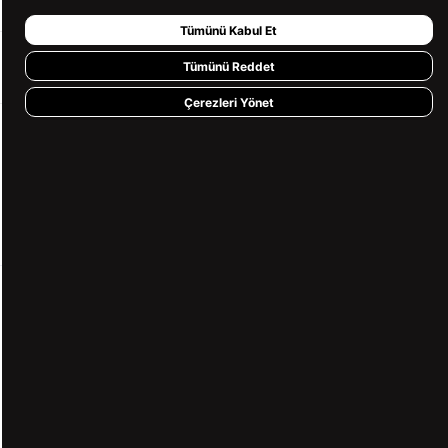
Tümünü Kabul Et
HIZLI ERİŞİM
Tümünü Reddet
Çerezleri Yönet
KVKK ve GİZLİLİK
BİZİ TAKİP ET
MÜŞTERİ HİZMETLERİ
0850 360 97 88
[email protected]