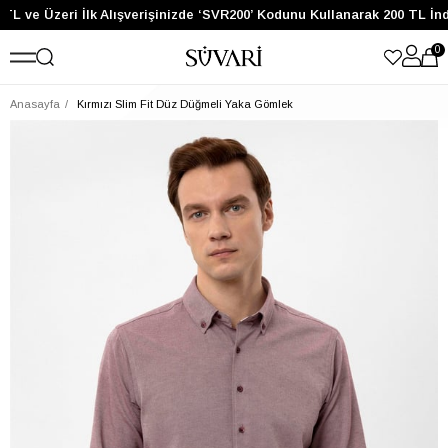
TL ve Üzeri İlk Alışverişinizde ‘SVR200’ Kodunu Kullanarak 200 TL İnd
0
Anasayfa
Kırmızı Slim Fit Düz Düğmeli Yaka Gömlek