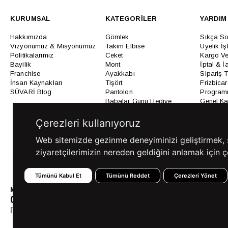
KURUMSAL
KATEGORİLER
YARDIM
Hakkımızda
Gömlek
Sıkça So
Vizyonumuz & Misyonumuz
Takım Elbise
Üyelik İş
Politikalarımız
Ceket
Kargo Ve
Bayilik
Mont
İptal & İ
Franchise
Ayakkabı
Sipariş 
İnsan Kaynakları
Tişört
Frizbica
SÜVARİ Blog
Pantolon
Programı
Babalar Günü Hediye
Genel Ka
Fikirleri
Bilgi Top
Ofis Favorileri
Çerezleri kullanıyoruz
Mezuniyet Kıyafetleri
Web sitemizde gezinme deneyiminizi geliştirmek, siz
ziyaretçilerimizin nereden geldiğini anlamak için çe
Tümünü Kabul Et
Tümünü Reddet
Çerezleri Yönet
MÜŞTERİ HİZMETLERİ
0850 360 97 88
[email protected]