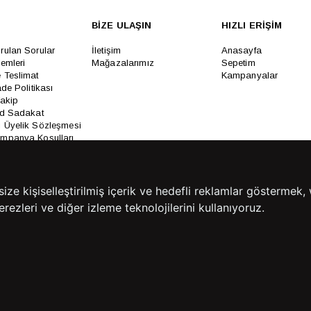
BİZE ULAŞIN
HIZLI ERİŞİM
rulan Sorular
İletişim
Anasayfa
lemleri
Mağazalarımız
Sepetim
 Teslimat
Kampanyalar
ade Politikası
Takip
rd Sadakat
 Üyelik Sözleşmesi
mpanya Koşulları
lumu Hizmetleri
e kişiselleştirilmiş içerik ve hedefli reklamlar göstermek, 
rezleri ve diğer izleme teknolojilerini kullanıyoruz.
Copyright© 2026
Süvari
All rights reserved.