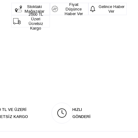
Fiyat
Stoktaki
Gelince Haber
Düşünce
Mağazalar
Ver
Haber Ver
2000 TL
Üzeri
Ücretsiz
Kargo
0 TL VE ÜZERİ
HIZLI
ETSİZ KARGO
GÖNDERİ