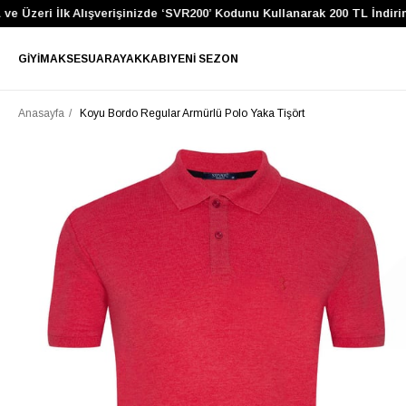
e Üzeri İlk Alışverişinizde ‘SVR200’ Kodunu Kullanarak 200 TL İndirim
GIYIM
AKSESUAR
AYAKKABI
YENI SEZON
Anasayfa
Koyu Bordo Regular Armürlü Polo Yaka Tişört