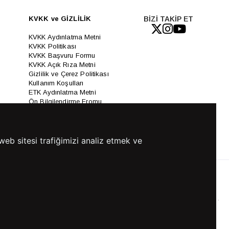
KVKK ve GİZLİLİK
BİZİ TAKİP ET
KVKK Aydınlatma Metni
KVKK Politikası
KVKK Başvuru Formu
KVKK Açık Rıza Metni
Gizlilik ve Çerez Politikası
Kullanım Koşulları
ETK Aydınlatma Metni
Ön Bilgilendirme Fromu
Üyelik Sözleşmesi
ETK Onay Metni
web sitesi trafiğimizi analiz etmek ve