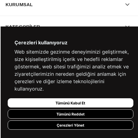
KURUMSAL
KATEGORİLER
Çerezleri kullanıyoruz
YARDIM
Web sitemizde gezinme deneyiminizi geliştirmek,
size kişiselleştirilmiş içerik ve hedefli reklamlar
göstermek, web sitesi trafiğimizi analiz etmek ve
BİZE ULAŞIN
ziyaretçilerimizin nereden geldiğini anlamak için
çerezleri ve diğer izleme teknolojilerini
kullanıyoruz.
HIZLI ERİŞİM
Tümünü Kabul Et
Tümünü Reddet
KVKK ve GİZLİLİK
Çerezleri Yönet
BİZİ TAKİP ET