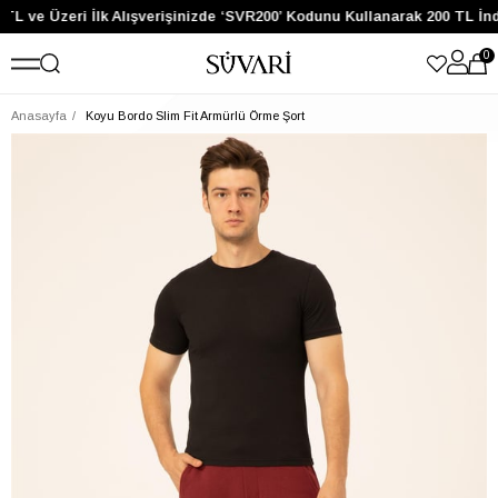
TL ve Üzeri İlk Alışverişinizde ‘SVR200’ Kodunu Kullanarak 200 TL İn
0
Anasayfa
Koyu Bordo Slim Fit Armürlü Örme Şort