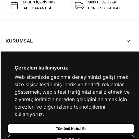
14 GÜN İÇERİSİNDE
2000 TL VE ÜZERİ
İADE GARANTİSİ
ÜCRETSİZ KARGO
KURUMSAL
KATEGORİLER
Çerezleri kullanıyoruz
Web sitemizde gezinme deneyiminizi geliştirmek,
size kişiselleştirilmiş içerik ve hedefli reklamlar
YARDIM
göstermek, web sitesi trafiğimizi analiz etmek ve
ziyaretçilerimizin nereden geldiğini anlamak için
çerezleri ve diğer izleme teknolojilerini
BİZE ULAŞIN
kullanıyoruz.
Tümünü Kabul Et
HIZLI ERİŞİM