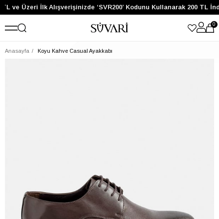
TL ve Üzeri İlk Alışverişinizde ‘SVR200’ Kodunu Kullanarak 200 TL İn
0
Anasayfa
Koyu Kahve Casual Ayakkabı