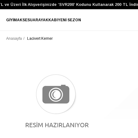
 ve Üzeri İlk Alışverişinizde ‘SVR200’ Kodunu Kullanarak 200 TL İndi
GIYIM
AKSESUAR
AYAKKABI
YENI SEZON
Anasayfa
Lacivert Kemer