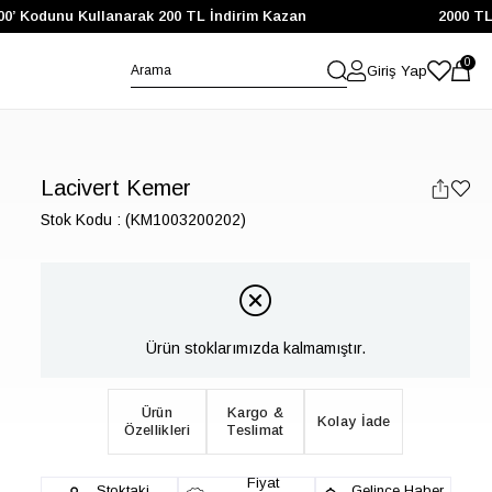
00’ Kodunu Kullanarak 200 TL İndirim Kazan
2000 TL 
0
Giriş Yap
Lacivert Kemer
Stok Kodu
(KM1003200202)
Ürün stoklarımızda kalmamıştır.
Ürün
Kargo &
Kolay İade
Özellikleri
Teslimat
Fiyat
Stoktaki
Gelince Haber