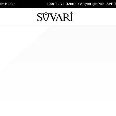
rim Kazan
2000 TL ve Üzeri İlk Alışverişinizde ‘SVR2