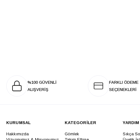
%100 GÜVENLİ
FARKLI ÖDEME
ALIŞVERİŞ
SEÇENEKLERİ
KURUMSAL
KATEGORİLER
YARDIM
Hakkımızda
Gömlek
Sıkça So
Vizyonumuz & Misyonumuz
Takım Elbise
Üyelik İş