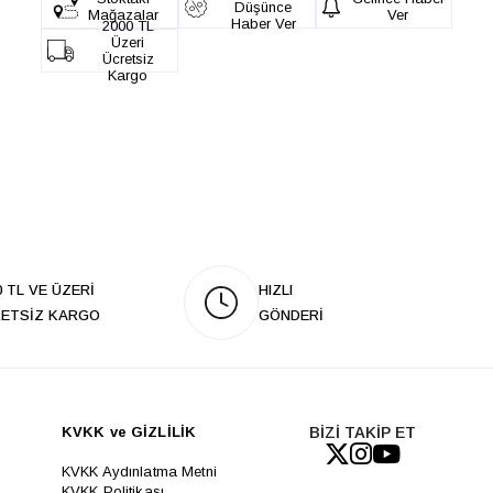
Düşünce
Mağazalar
Ver
Haber Ver
2000 TL
Üzeri
Ücretsiz
Kargo
0 TL VE ÜZERİ
HIZLI
ETSİZ KARGO
GÖNDERİ
KVKK ve GİZLİLİK
BİZİ TAKİP ET
KVKK Aydınlatma Metni
KVKK Politikası