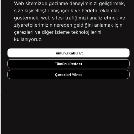
Web sitemizde gezinme deneyiminizi geliştirmek,
size kişiselleştirilmiş içerik ve hedefli reklamlar
göstermek, web sitesi trafiğimizi analiz etmek ve
KATEGORİLER
ziyaretçilerimizin nereden geldiğini anlamak için
çerezleri ve diğer izleme teknolojilerini
kullanıyoruz.
YARDIM
Tümünü Kabul Et
BİZE ULAŞIN
Tümünü Reddet
Çerezleri Yönet
HIZLI ERİŞİM
KVKK ve GİZLİLİK
BİZİ TAKİP ET