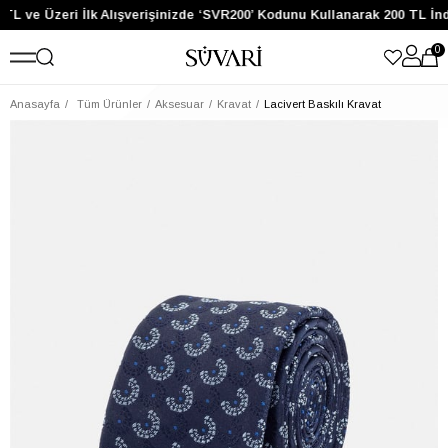
TL ve Üzeri İlk Alışverişinizde ‘SVR200’ Kodunu Kullanarak 200 TL İnd
0
Anasayfa
Tüm Ürünler
Aksesuar
Kravat
Lacivert Baskılı Kravat