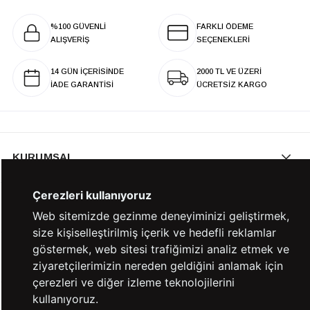
%100 GÜVENLİ
FARKLI ÖDEME
ALIŞVERİŞ
SEÇENEKLERİ
14 GÜN İÇERİSİNDE
2000 TL VE ÜZERİ
İADE GARANTİSİ
ÜCRETSİZ KARGO
KURUMSAL
Çerezleri kullanıyoruz
KATEGORİLER
Web sitemizde gezinme deneyiminizi geliştirmek,
size kişiselleştirilmiş içerik ve hedefli reklamlar
göstermek, web sitesi trafiğimizi analiz etmek ve
YARDIM
ziyaretçilerimizin nereden geldiğini anlamak için
çerezleri ve diğer izleme teknolojilerini
kullanıyoruz.
BİZE ULAŞIN