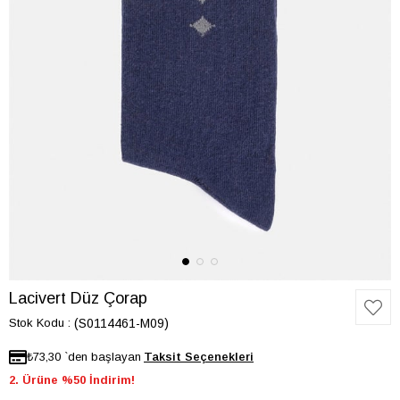
Lacivert Düz Çorap
Stok Kodu
(S0114461-M09)
₺73,30
`den başlayan
2. Ürüne %50 İndirim!