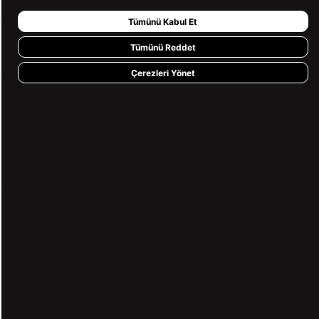
Tümünü Kabul Et
HIZLI ERİŞİM
Tümünü Reddet
Çerezleri Yönet
KVKK ve GİZLİLİK
BİZİ TAKİP ET
MÜŞTERİ HİZMETLERİ
0850 360 97 88
[email protected]