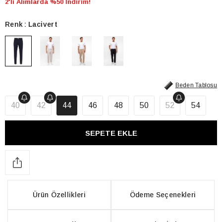
2'li Alımlarda %50 İndirim!
Renk
Lacivert
Beden Tablosu
40
42
44
46
48
50
52
54
Ürün Özellikleri
Ödeme Seçenekleri