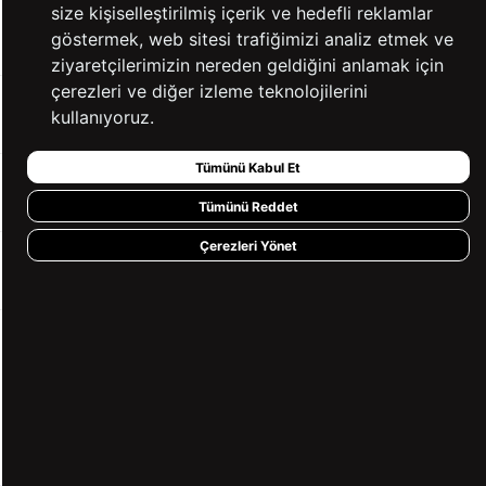
size kişiselleştirilmiş içerik ve hedefli reklamlar
KATEGORİLER
göstermek, web sitesi trafiğimizi analiz etmek ve
ziyaretçilerimizin nereden geldiğini anlamak için
çerezleri ve diğer izleme teknolojilerini
YARDIM
kullanıyoruz.
Tümünü Kabul Et
BİZE ULAŞIN
Tümünü Reddet
Çerezleri Yönet
HIZLI ERİŞİM
KVKK ve GİZLİLİK
BİZİ TAKİP ET