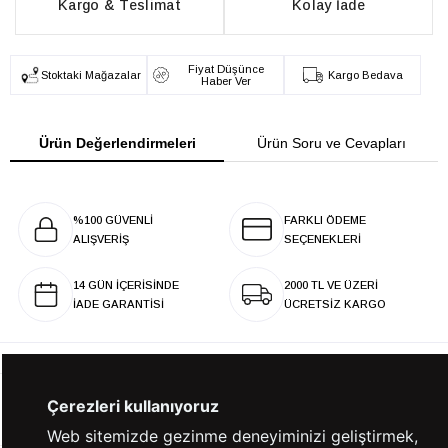
Kargo & Teslimat
Kolay İade
Fiyat Düşünce
Stoktaki Mağazalar
Kargo Bedava
Haber Ver
Ürün Değerlendirmeleri
Ürün Soru ve Cevapları
%100 GÜVENLİ
FARKLI ÖDEME
ALIŞVERİŞ
SEÇENEKLERİ
14 GÜN İÇERİSİNDE
2000 TL VE ÜZERİ
İADE GARANTİSİ
ÜCRETSİZ KARGO
Çerezleri kullanıyoruz
KURUMSAL
Web sitemizde gezinme deneyiminizi geliştirmek,