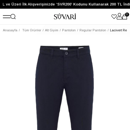
TL ve Üzeri İlk Alışverişinizde ‘SVR200’ Kodunu Kullanarak 200 TL İnd
0
Anasayfa
Tüm Ürünler
Alt Giyim
Pantolon
Regular Pantolon
Lacivert Reg