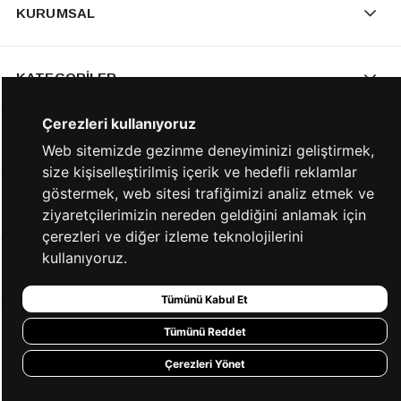
KURUMSAL
KATEGORİLER
Çerezleri kullanıyoruz
YARDIM
Web sitemizde gezinme deneyiminizi geliştirmek,
size kişiselleştirilmiş içerik ve hedefli reklamlar
göstermek, web sitesi trafiğimizi analiz etmek ve
BİZE ULAŞIN
ziyaretçilerimizin nereden geldiğini anlamak için
çerezleri ve diğer izleme teknolojilerini
kullanıyoruz.
HIZLI ERİŞİM
Tümünü Kabul Et
Tümünü Reddet
KVKK ve GİZLİLİK
Çerezleri Yönet
BİZİ TAKİP ET