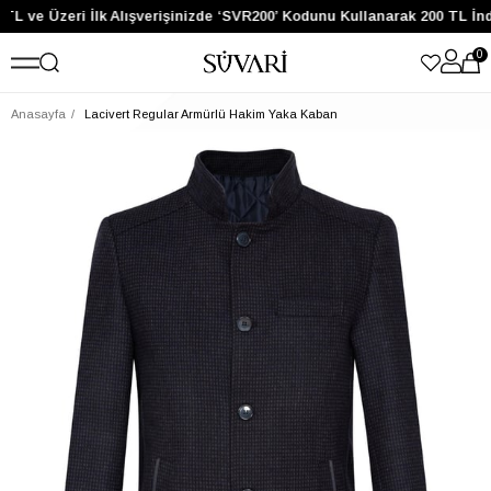
TL ve Üzeri İlk Alışverişinizde ‘SVR200’ Kodunu Kullanarak 200 TL İnd
0
Anasayfa
Lacivert Regular Armürlü Hakim Yaka Kaban