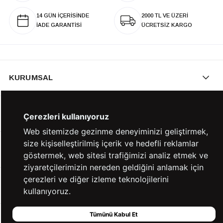
14 GÜN İÇERİSİNDE
2000 TL VE ÜZERİ
İADE GARANTİSİ
ÜCRETSİZ KARGO
KURUMSAL
KATEGORİLER
Çerezleri kullanıyoruz
Web sitemizde gezinme deneyiminizi geliştirmek,
size kişiselleştirilmiş içerik ve hedefli reklamlar
YARDIM
göstermek, web sitesi trafiğimizi analiz etmek ve
ziyaretçilerimizin nereden geldiğini anlamak için
çerezleri ve diğer izleme teknolojilerini
BİZE ULAŞIN
kullanıyoruz.
Tümünü Kabul Et
HIZLI ERİŞİM