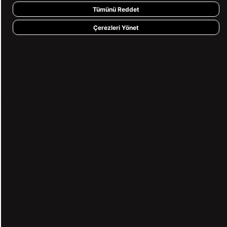
Tümünü Reddet
Çerezleri Yönet
KVKK ve GİZLİLİK
BİZİ TAKİP ET
MÜŞTERİ HİZMETLERİ
0850 360 97 88
[email protected]
Copyright© 2026
Süvari
All rights reserved.
undefined