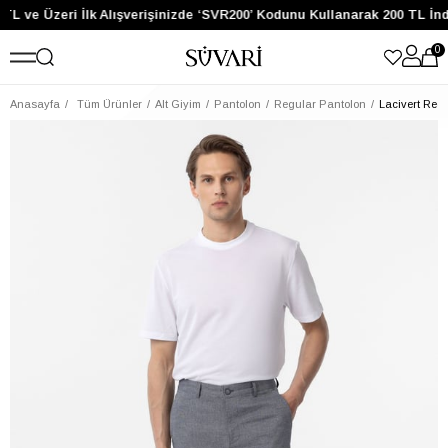
TL ve Üzeri İlk Alışverişinizde ‘SVR200’ Kodunu Kullanarak 200 TL İnd
0
Anasayfa
Tüm Ürünler
Alt Giyim
Pantolon
Regular Pantolon
Lacivert Reg