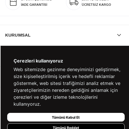
İADE GARANTİSİ
ÜCRETSİZ KARGO
KURUMSAL
KATEGORİLER
Çerezleri kullanıyoruz
Web sitemizde gezinme deneyiminizi geliştirmek,
size kişiselleştirilmiş içerik ve hedefli reklamlar
YARDIM
göstermek, web sitesi trafiğimizi analiz etmek ve
ziyaretçilerimizin nereden geldiğini anlamak için
çerezleri ve diğer izleme teknolojilerini
BİZE ULAŞIN
kullanıyoruz.
Tümünü Kabul Et
HIZLI ERİŞİM
Tümünü Reddet