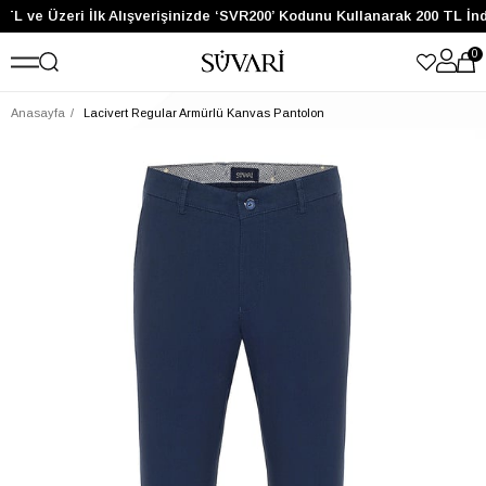
TL ve Üzeri İlk Alışverişinizde ‘SVR200’ Kodunu Kullanarak 200 TL İn
0
Anasayfa
Lacivert Regular Armürlü Kanvas Pantolon