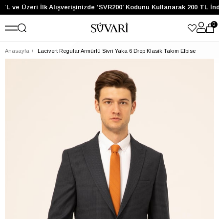
TL ve Üzeri İlk Alışverişinizde ‘SVR200’ Kodunu Kullanarak 200 TL İnd
0
Anasayfa
Lacivert Regular Armürlü Sivri Yaka 6 Drop Klasik Takım Elbise