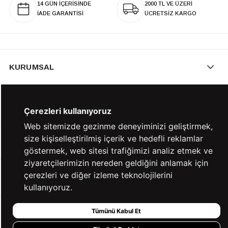
14 GÜN İÇERİSİNDE
2000 TL VE ÜZERİ
İADE GARANTİSİ
ÜCRETSİZ KARGO
KURUMSAL
KATEGORİLER
Çerezleri kullanıyoruz
Web sitemizde gezinme deneyiminizi geliştirmek,
size kişiselleştirilmiş içerik ve hedefli reklamlar
YARDIM
göstermek, web sitesi trafiğimizi analiz etmek ve
ziyaretçilerimizin nereden geldiğini anlamak için
çerezleri ve diğer izleme teknolojilerini
BİZE ULAŞIN
kullanıyoruz.
Tümünü Kabul Et
HIZLI ERİŞİM