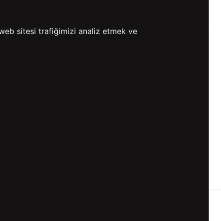
ETSİZ KARGO
GÖNDERİ
web sitesi trafiğimizi analiz etmek ve
KVKK ve GİZLİLİK
BİZİ TAKİP ET
KVKK Aydınlatma Metni
KVKK Politikası
KVKK Başvuru Formu
KVKK Açık Rıza Metni
Gizlilik ve Çerez Politikası
Kullanım Koşulları
ETK Aydınlatma Metni
Ön Bilgilendirme Fromu
Üyelik Sözleşmesi
ETK Onay Metni