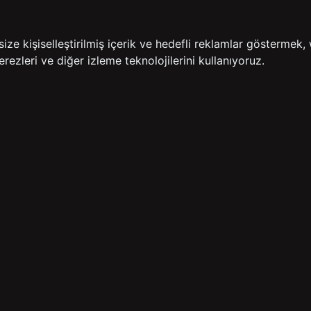
İADE GARANTİSİ
ÜCR
e kişiselleştirilmiş içerik ve hedefli reklamlar göstermek, 
rezleri ve diğer izleme teknolojilerini kullanıyoruz.
BİZE ULAŞIN
HIZLI ERİŞİM
rulan Sorular
İletişim
Anasayfa
lemleri
Mağazalarımız
Sepetim
 Teslimat
Kampanyalar
ade Politikası
Takip
rd Sadakat
 Üyelik Sözleşmesi
mpanya Koşulları
lumu Hizmetleri
Copyright© 2026
Süvari
All rights reserved.