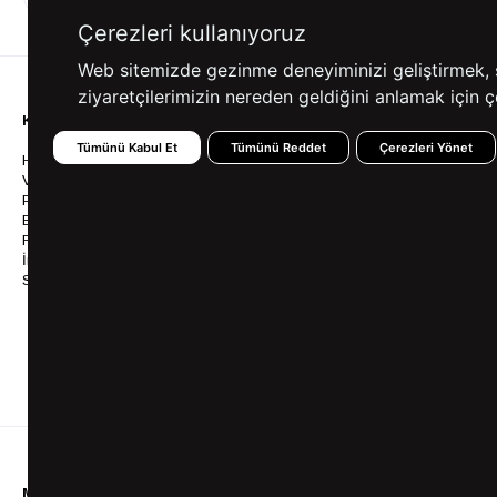
ALIŞVERİŞ
SEÇENEKLERİ
Çerezleri kullanıyoruz
Web sitemizde gezinme deneyiminizi geliştirmek, siz
ziyaretçilerimizin nereden geldiğini anlamak için çe
KURUMSAL
KATEGORİLER
YARDIM
Tümünü Kabul Et
Tümünü Reddet
Çerezleri Yönet
Hakkımızda
Gömlek
Sıkça So
Vizyonumuz & Misyonumuz
Takım Elbise
Üyelik İş
Politikalarımız
Ceket
Kargo Ve
Bayilik
Mont
İptal & İ
Franchise
Ayakkabı
Sipariş 
İnsan Kaynakları
Tişört
Frizbica
SÜVARİ Blog
Pantolon
Programı
Babalar Günü Hediye
Genel Ka
Fikirleri
Bilgi Top
Ofis Favorileri
Mezuniyet Kıyafetleri
MÜŞTERİ HİZMETLERİ