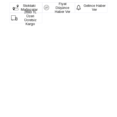
Fiyat
Stoktaki
Gelince Haber
Düşünce
Mağazalar
Ver
Haber Ver
2000 TL
Üzeri
Ücretsiz
Kargo