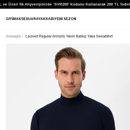
 Üzeri İlk Alışverişinizde ‘SVR200’ Kodunu Kullanarak 200 TL İndirim 
GIYIM
AKSESUAR
AYAKKABI
YENI SEZON
Anasayfa
Lacivert Regular Armürlü Yarım Balıkçı Yaka Sweatshirt