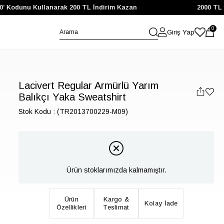
 Kodunu Kullanarak 200 TL İndirim Kazan
2000 TL ve 
0
Giriş Yap
Lacivert Regular Armürlü Yarım
Balıkçı Yaka Sweatshirt
Stok Kodu
(TR2013700229-M09)
Ürün stoklarımızda kalmamıştır.
Ürün
Kargo &
Kolay İade
Özellikleri
Teslimat