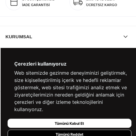
İADE GARANTİSİ
ÜCRETSİZ KARGO
KURUMSAL
KATEGORİLER
Çerezleri kullanıyoruz
Web sitemizde gezinme deneyiminizi geliştirmek,
size kişiselleştirilmiş içerik ve hedefli reklamlar
YARDIM
göstermek, web sitesi trafiğimizi analiz etmek ve
ziyaretçilerimizin nereden geldiğini anlamak için
çerezleri ve diğer izleme teknolojilerini
BİZE ULAŞIN
kullanıyoruz.
Tümünü Kabul Et
HIZLI ERİŞİM
Tümünü Reddet