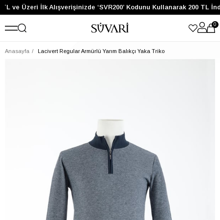
TL ve Üzeri İlk Alışverişinizde ‘SVR200’ Kodunu Kullanarak 200 TL İnd
0
Anasayfa
Lacivert Regular Armürlü Yarım Balıkçı Yaka Triko