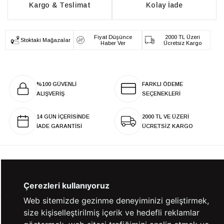
Kargo & Teslimat
Kolay İade
Fiyat Düşünce
2000 TL Üzeri
Stoktaki Mağazalar
Haber Ver
Ücretsiz Kargo
%100 GÜVENLİ
FARKLI ÖDEME
ALIŞVERİŞ
SEÇENEKLERİ
14 GÜN İÇERİSİNDE
2000 TL VE ÜZERİ
İADE GARANTİSİ
ÜCRETSİZ KARGO
KURUMSAL
Çerezleri kullanıyoruz
Web sitemizde gezinme deneyiminizi geliştirmek,
size kişiselleştirilmiş içerik ve hedefli reklamlar
KATEGORİLER