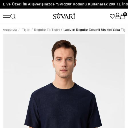
TL ve Üzeri İlk Alışverişinizde ‘SVR200’ Kodunu Kullanarak 200 TL İnd
0
Anasayfa
Tişört
Regular Fit Tişört
Lacivert Regular Desenli Bisiklet Yaka Tişör