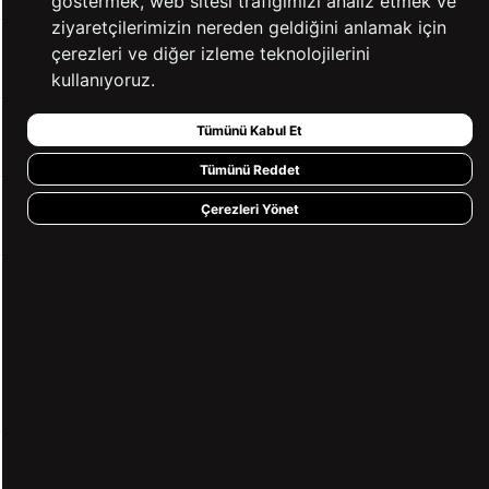
göstermek, web sitesi trafiğimizi analiz etmek ve
ziyaretçilerimizin nereden geldiğini anlamak için
çerezleri ve diğer izleme teknolojilerini
YARDIM
kullanıyoruz.
Tümünü Kabul Et
BİZE ULAŞIN
Tümünü Reddet
Çerezleri Yönet
HIZLI ERİŞİM
KVKK ve GİZLİLİK
BİZİ TAKİP ET
MÜŞTERİ HİZMETLERİ
0850 360 97 88