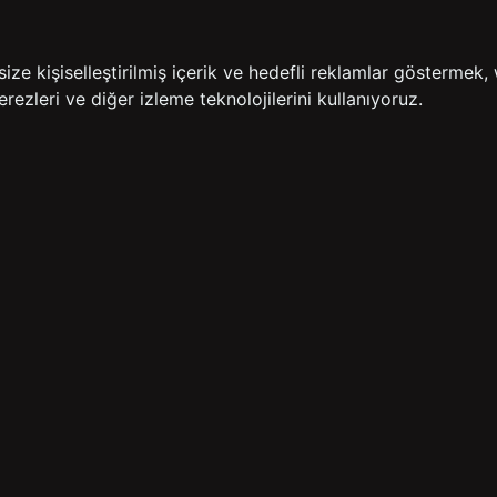
İADE GARANTİSİ
ÜCR
e kişiselleştirilmiş içerik ve hedefli reklamlar göstermek, 
rezleri ve diğer izleme teknolojilerini kullanıyoruz.
BİZE ULAŞIN
HIZLI ERİŞİM
rulan Sorular
İletişim
Anasayfa
lemleri
Mağazalarımız
Sepetim
 Teslimat
Kampanyalar
ade Politikası
Takip
rd Sadakat
 Üyelik Sözleşmesi
mpanya Koşulları
lumu Hizmetleri
Copyright© 2026
Süvari
All rights reserved.