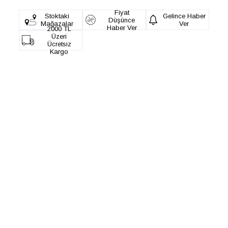
Fiyat
Stoktaki
Gelince Haber
Düşünce
Mağazalar
Ver
Haber Ver
2000 TL
Üzeri
Ücretsiz
Kargo