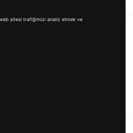
ETSİZ KARGO
GÖNDERİ
web sitesi trafiğimizi analiz etmek ve
KVKK ve GİZLİLİK
BİZİ TAKİP ET
KVKK Aydınlatma Metni
KVKK Politikası
KVKK Başvuru Formu
KVKK Açık Rıza Metni
Gizlilik ve Çerez Politikası
Kullanım Koşulları
ETK Aydınlatma Metni
Ön Bilgilendirme Fromu
Üyelik Sözleşmesi
ETK Onay Metni