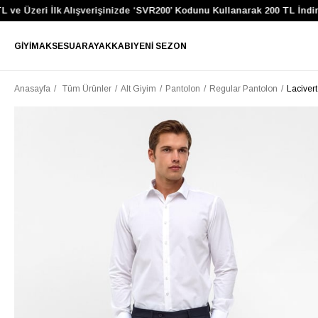
e Üzeri İlk Alışverişinizde ‘SVR200’ Kodunu Kullanarak 200 TL İndirim
GIYIM
AKSESUAR
AYAKKABI
YENI SEZON
Anasayfa
Tüm Ürünler
Alt Giyim
Pantolon
Regular Pantolon
Laciver