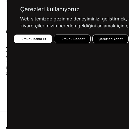
ALIŞVERİŞ
SEÇENEKLERİ
Çerezleri kullanıyoruz
Web sitemizde gezinme deneyiminizi geliştirmek, siz
ziyaretçilerimizin nereden geldiğini anlamak için çe
KURUMSAL
KATEGORİLER
YARDIM
Tümünü Kabul Et
Tümünü Reddet
Çerezleri Yönet
Hakkımızda
Gömlek
Sıkça So
Vizyonumuz & Misyonumuz
Takım Elbise
Üyelik İş
Politikalarımız
Ceket
Kargo Ve
Bayilik
Mont
İptal & İ
Franchise
Ayakkabı
Sipariş 
İnsan Kaynakları
Tişört
Frizbica
SÜVARİ Blog
Pantolon
Programı
Babalar Günü Hediye
Genel Ka
Fikirleri
Bilgi Top
Ofis Favorileri
Mezuniyet Kıyafetleri
MÜŞTERİ HİZMETLERİ