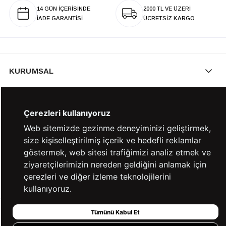
14 GÜN İÇERİSİNDE
2000 TL VE ÜZERİ
İADE GARANTİSİ
ÜCRETSİZ KARGO
KURUMSAL
KATEGORİLER
Çerezleri kullanıyoruz
Web sitemizde gezinme deneyiminizi geliştirmek,
size kişiselleştirilmiş içerik ve hedefli reklamlar
YARDIM
göstermek, web sitesi trafiğimizi analiz etmek ve
ziyaretçilerimizin nereden geldiğini anlamak için
çerezleri ve diğer izleme teknolojilerini
BİZE ULAŞIN
kullanıyoruz.
Tümünü Kabul Et
HIZLI ERİŞİM