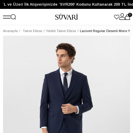
TL ve Üzeri İlk Alışverişinizde ‘SVR200’ Kodunu Kullanarak 200 TL İn
0
Anasayfa
Takım Elbise
Yelekli Takım Elbise
Lacivert Regular Desenli Mono Yaka