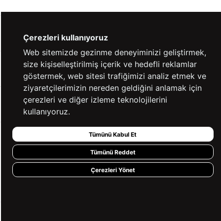
YARDIM
Çerezleri kullanıyoruz
Web sitemizde gezinme deneyiminizi geliştirmek,
size kişiselleştirilmiş içerik ve hedefli reklamlar
BİZE ULAŞIN
göstermek, web sitesi trafiğimizi analiz etmek ve
ziyaretçilerimizin nereden geldiğini anlamak için
çerezleri ve diğer izleme teknolojilerini
HIZLI ERİŞİM
kullanıyoruz.
Tümünü Kabul Et
KVKK ve GİZLİLİK
Tümünü Reddet
BİZİ TAKİP ET
Çerezleri Yönet
MÜŞTERİ HİZMETLERİ