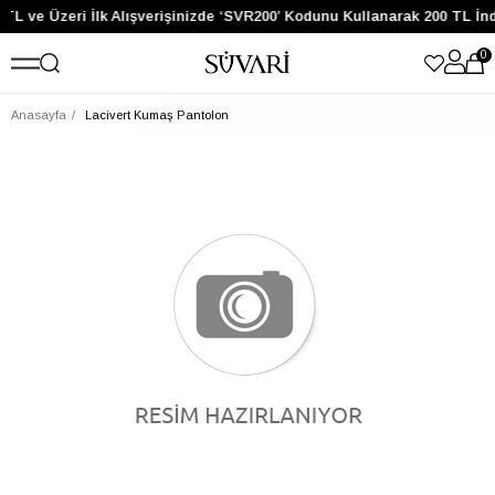
 TL ve Üzeri İlk Alışverişinizde ‘SVR200’ Kodunu Kullanarak 200 TL İn
0
Anasayfa
Lacivert Kumaş Pantolon