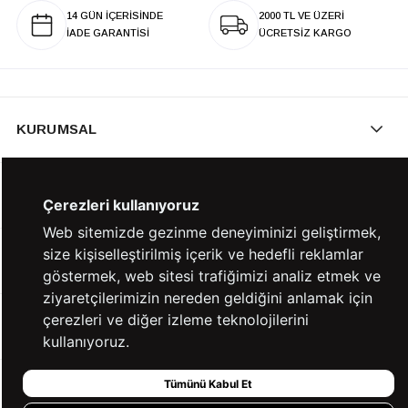
14 GÜN İÇERİSİNDE
2000 TL VE ÜZERİ
İADE GARANTİSİ
ÜCRETSİZ KARGO
KURUMSAL
KATEGORİLER
Çerezleri kullanıyoruz
Web sitemizde gezinme deneyiminizi geliştirmek,
size kişiselleştirilmiş içerik ve hedefli reklamlar
YARDIM
göstermek, web sitesi trafiğimizi analiz etmek ve
ziyaretçilerimizin nereden geldiğini anlamak için
çerezleri ve diğer izleme teknolojilerini
BİZE ULAŞIN
kullanıyoruz.
Tümünü Kabul Et
HIZLI ERİŞİM