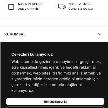
14 GÜN İÇERİSİNDE
2000 TL VE ÜZERİ
İADE GARANTİSİ
ÜCRETSİZ KARGO
KURUMSAL
KATEGORİLER
Çerezleri kullanıyoruz
Web sitemizde gezinme deneyiminizi geliştirmek,
size kişiselleştirilmiş içerik ve hedefli reklamlar
YARDIM
göstermek, web sitesi trafiğimizi analiz etmek ve
ziyaretçilerimizin nereden geldiğini anlamak için
çerezleri ve diğer izleme teknolojilerini
BİZE ULAŞIN
kullanıyoruz.
Tümünü Kabul Et
HIZLI ERİŞİM