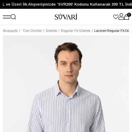
L ve Üzeri İlk Alışverişinizde ‘SVR200’ Kodunu Kullanarak 200 TL İnd
0
Anasayfa
Tüm Ürünler
Gömlek
Regular Fit Gömlek
Lacivert Regular Fit Dü