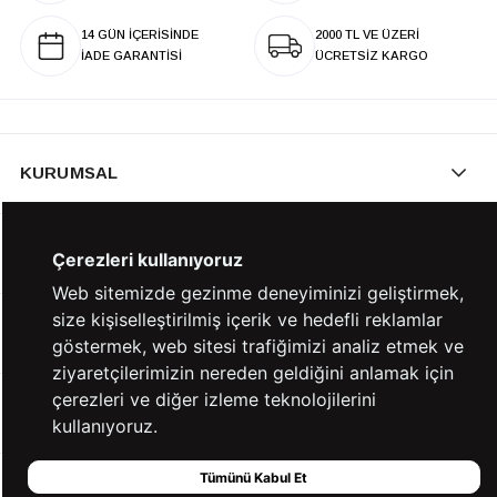
14 GÜN İÇERİSİNDE
2000 TL VE ÜZERİ
İADE GARANTİSİ
ÜCRETSİZ KARGO
KURUMSAL
KATEGORİLER
Çerezleri kullanıyoruz
Web sitemizde gezinme deneyiminizi geliştirmek,
size kişiselleştirilmiş içerik ve hedefli reklamlar
YARDIM
göstermek, web sitesi trafiğimizi analiz etmek ve
ziyaretçilerimizin nereden geldiğini anlamak için
çerezleri ve diğer izleme teknolojilerini
BİZE ULAŞIN
kullanıyoruz.
Tümünü Kabul Et
HIZLI ERİŞİM