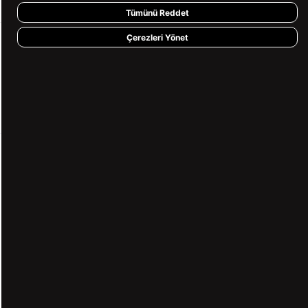
Tümünü Reddet
Çerezleri Yönet
KVKK ve GİZLİLİK
BİZİ TAKİP ET
MÜŞTERİ HİZMETLERİ
0850 360 97 88
[email protected]
Copyright© 2026
Süvari
All rights reserved.
undefined