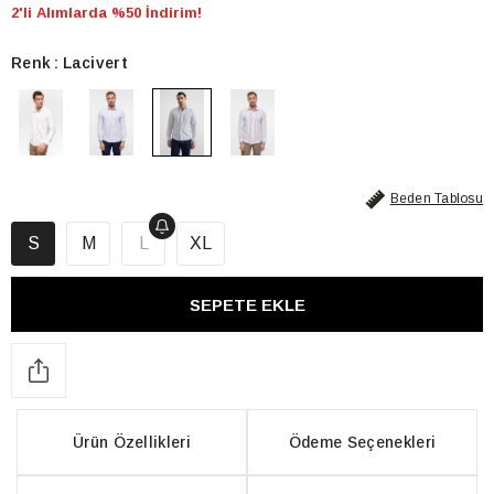
2'li Alımlarda %50 İndirim!
Renk
Lacivert
Beden Tablosu
S
M
L
XL
Ürün Özellikleri
Ödeme Seçenekleri