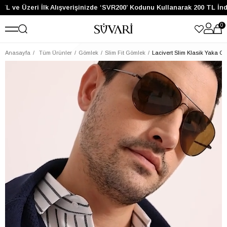
L ve Üzeri İlk Alışverişinizde ‘SVR200’ Kodunu Kullanarak 200 TL İnd
0
Anasayfa
Tüm Ürünler
Gömlek
Slim Fit Gömlek
Lacivert Slim Klasik Yaka C