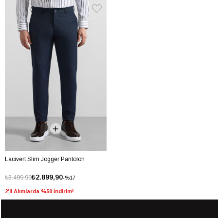
Lacivert Slim Jogger Pantolon
₺2.899,90
₺3.499,90
%17
2'li Alımlarda %50 İndirim!