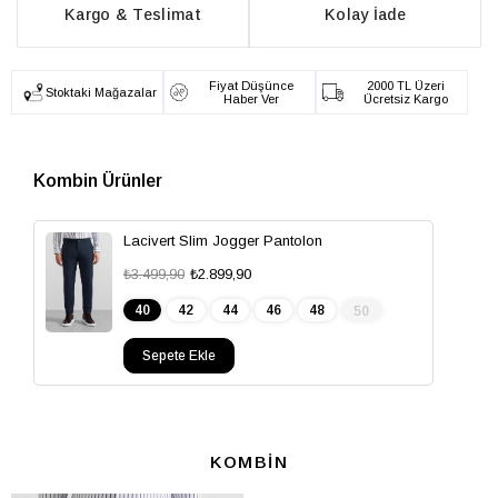
Kargo & Teslimat
Kolay İade
Fiyat Düşünce
2000 TL Üzeri
Stoktaki Mağazalar
Haber Ver
Ücretsiz Kargo
Lacivert Slim Jogger Pantolon
₺3.499,90
₺2.899,90
40
42
44
46
48
50
Sepete Ekle
KOMBİN