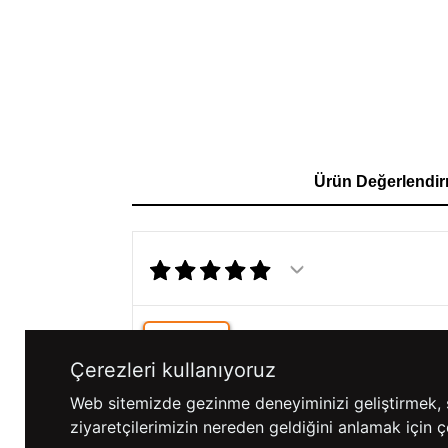
Ürün Değerlendir
Tümü (1)
Çerezleri kullanıyoruz
(1)
Web sitemizde gezinme deneyiminizi geliştirmek, siz
ziyaretçilerimizin nereden geldiğini anlamak için çe
Kaynak: Trendyol