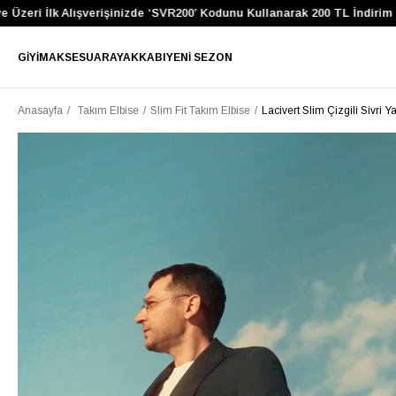
k Alışverişinizde ‘SVR200’ Kodunu Kullanarak 200 TL İndirim Kazan
GIYIM
AKSESUAR
AYAKKABI
YENI SEZON
Anasayfa
Takım Elbise
Slim Fit Takım Elbise
Lacivert Slim Çizgili Sivri 