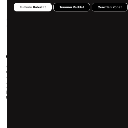
Tümünü Kabul Et
Tümünü Reddet
Çerezleri Yönet
%100 GÜVENLİ
FARKLI ÖDEME
ALIŞVERİŞ
SEÇENEKLERİ
KURUMSAL
KATEGORİLER
YARDIM
Hakkımızda
Gömlek
Sıkça So
Vizyonumuz & Misyonumuz
Takım Elbise
Üyelik İş
Politikalarımız
Ceket
Kargo Ve
Bayilik
Mont
İptal & İ
Franchise
Ayakkabı
Sipariş 
İnsan Kaynakları
Tişört
Frizbica
SÜVARİ Blog
Pantolon
Programı
Babalar Günü Hediye
Genel Ka
Fikirleri
Bilgi Top
Ofis Favorileri
Mezuniyet Kıyafetleri