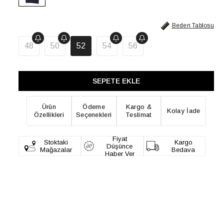
Beden Tablosu
48
50
52
54
56
Ürün
Ödeme
Kargo &
Kolay İade
Özellikleri
Seçenekleri
Teslimat
Fiyat
Stoktaki
Kargo
Düşünce
Mağazalar
Bedava
Haber Ver