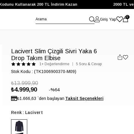
ullanarak 200 TL İndirim Kazan
2000 TL ve Üzeri İlk
0
Giriş Yap
Lacivert Slim Çizgili Sivri Yaka 6
Drop Takım Elbise
1+ Değerlendirme
5 Soru & Cevap
Stok Kodu
(TK1006900370-M09)
₺13.999,90
₺4.999,90
64
₺1.666,63
`den başlayan
Renk
Lacivert