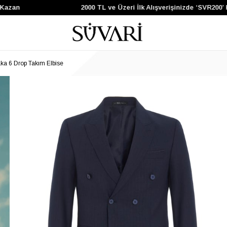
2000 TL ve Üzeri İlk Alışverişinizde ‘SVR200’ Kodunu K
Yaka 6 Drop Takım Elbise