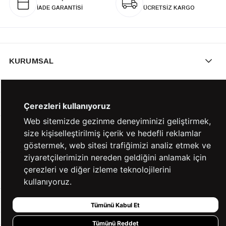
İADE GARANTİSİ
ÜCRETSİZ KARGO
KURUMSAL
KATEGORİLER
Çerezleri kullanıyoruz
Web sitemizde gezinme deneyiminizi geliştirmek,
size kişiselleştirilmiş içerik ve hedefli reklamlar
YARDIM
göstermek, web sitesi trafiğimizi analiz etmek ve
ziyaretçilerimizin nereden geldiğini anlamak için
çerezleri ve diğer izleme teknolojilerini
BİZE ULAŞIN
kullanıyoruz.
Tümünü Kabul Et
HIZLI ERİŞİM
Tümünü Reddet