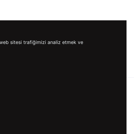
web sitesi trafiğimizi analiz etmek ve
0 TL VE ÜZERİ
HIZLI
ETSİZ KARGO
GÖNDERİ
KVKK ve GİZLİLİK
BİZİ TAKİP ET
KVKK Aydınlatma Metni
KVKK Politikası
KVKK Başvuru Formu
KVKK Açık Rıza Metni
Gizlilik ve Çerez Politikası
Kullanım Koşulları