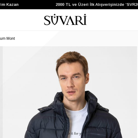
Kazan
2000 TL ve Üzeri İlk Alışverişinizde ‘SVR200’ 
olum Mont