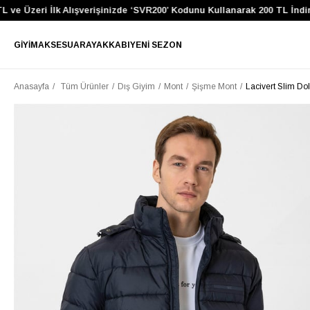
Üzeri İlk Alışverişinizde ‘SVR200’ Kodunu Kullanarak 200 TL İndirim 
GIYIM
AKSESUAR
AYAKKABI
YENI SEZON
Anasayfa
Tüm Ürünler
Dış Giyim
Mont
Şişme Mont
Lacivert Slim D