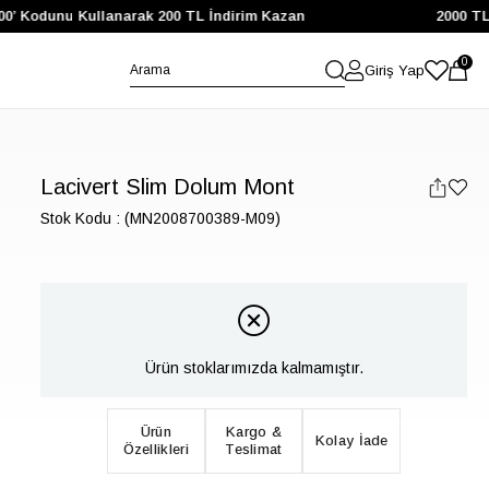
Kodunu Kullanarak 200 TL İndirim Kazan
2000 TL ve Ü
0
Giriş Yap
Lacivert Slim Dolum Mont
Stok Kodu
(MN2008700389-M09)
Ürün stoklarımızda kalmamıştır.
Ürün
Kargo &
Kolay İade
Özellikleri
Teslimat