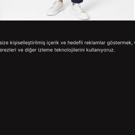
e kişiselleştirilmiş içerik ve hedefli reklamlar göstermek, 
rezleri ve diğer izleme teknolojilerini kullanıyoruz.
14 GÜN İÇERİSİNDE
200
İADE GARANTİSİ
ÜCR
BİZE ULAŞIN
HIZLI ERİŞİM
rulan Sorular
İletişim
Anasayfa
lemleri
Mağazalarımız
Sepetim
 Teslimat
Kampanyalar
ade Politikası
Takip
rd Sadakat