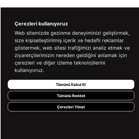
YARDIM
Çerezleri kullanıyoruz
Web sitemizde gezinme deneyiminizi geliştirmek,
size kişiselleştirilmiş içerik ve hedefli reklamlar
BİZE ULAŞIN
göstermek, web sitesi trafiğimizi analiz etmek ve
ziyaretçilerimizin nereden geldiğini anlamak için
çerezleri ve diğer izleme teknolojilerini
HIZLI ERİŞİM
kullanıyoruz.
Tümünü Kabul Et
KVKK ve GİZLİLİK
Tümünü Reddet
BİZİ TAKİP ET
Çerezleri Yönet
MÜŞTERİ HİZMETLERİ