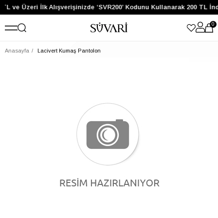
 TL ve Üzeri İlk Alışverişinizde ‘SVR200’ Kodunu Kullanarak 200 TL İn
0
Anasayfa
Lacivert Kumaş Pantolon