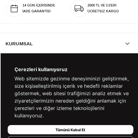
14 GÜN İÇERİSİNDE
2000 TL VE ÜZERİ
İADE GARANTİSİ
ÜCRETSİZ KARGO
KURUMSAL
KATEGORİLER
Çerezleri kullanıyoruz
Web sitemizde gezinme deneyiminizi geliştirmek,
size kişiselleştirilmiş içerik ve hedefli reklamlar
YARDIM
göstermek, web sitesi trafiğimizi analiz etmek ve
ziyaretçilerimizin nereden geldiğini anlamak için
çerezleri ve diğer izleme teknolojilerini
BİZE ULAŞIN
kullanıyoruz.
Tümünü Kabul Et
HIZLI ERİŞİM