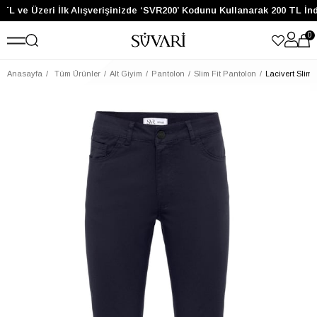
TL ve Üzeri İlk Alışverişinizde ‘SVR200’ Kodunu Kullanarak 200 TL İn
0
Anasayfa
Tüm Ürünler
Alt Giyim
Pantolon
Slim Fit Pantolon
Lacivert Slim