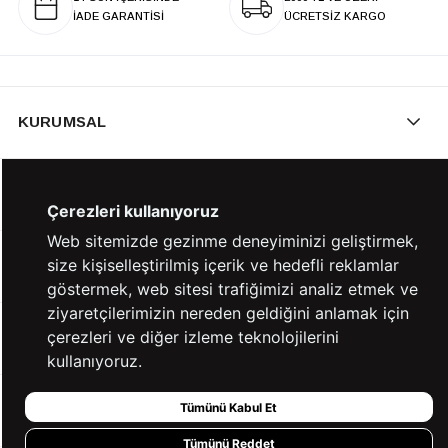
İADE GARANTİSİ
ÜCRETSİZ KARGO
KURUMSAL
KATEGORİLER
Çerezleri kullanıyoruz
Web sitemizde gezinme deneyiminizi geliştirmek,
size kişiselleştirilmiş içerik ve hedefli reklamlar
YARDIM
göstermek, web sitesi trafiğimizi analiz etmek ve
ziyaretçilerimizin nereden geldiğini anlamak için
çerezleri ve diğer izleme teknolojilerini
BİZE ULAŞIN
kullanıyoruz.
Tümünü Kabul Et
HIZLI ERİŞİM
Tümünü Reddet