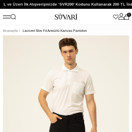
TL ve Üzeri İlk Alışverişinizde ‘SVR200’ Kodunu Kullanarak 200 TL İnd
0
Anasayfa
Lacivert Slim Fit Armürlü Kanvas Pantolon