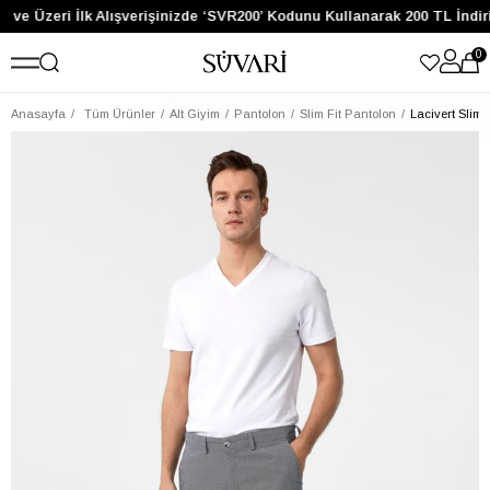
 ve Üzeri İlk Alışverişinizde ‘SVR200’ Kodunu Kullanarak 200 TL İndir
0
Anasayfa
Tüm Ürünler
Alt Giyim
Pantolon
Slim Fit Pantolon
Lacivert Slim