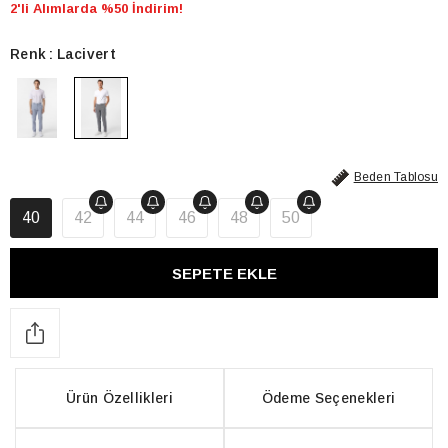
2'li Alımlarda %50 İndirim!
Renk
Lacivert
Beden Tablosu
40
42
44
46
48
50
Ürün Özellikleri
Ödeme Seçenekleri