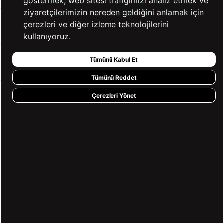
göstermek, web sitesi trafiğimizi analiz etmek ve
ziyaretçilerimizin nereden geldiğini anlamak için
çerezleri ve diğer izleme teknolojilerini
YARDIM
kullanıyoruz.
Tümünü Kabul Et
BİZE ULAŞIN
Tümünü Reddet
Çerezleri Yönet
HIZLI ERİŞİM
KVKK ve GİZLİLİK
BİZİ TAKİP ET
MÜŞTERİ HİZMETLERİ
0850 360 97 88