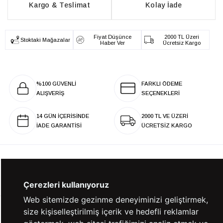
Kargo & Teslimat
Kolay İade
Fiyat Düşünce
2000 TL Üzeri
Stoktaki Mağazalar
Haber Ver
Ücretsiz Kargo
%100 GÜVENLİ
FARKLI ÖDEME
ALIŞVERİŞ
SEÇENEKLERİ
14 GÜN İÇERİSİNDE
2000 TL VE ÜZERİ
İADE GARANTİSİ
ÜCRETSİZ KARGO
KURUMSAL
Çerezleri kullanıyoruz
Web sitemizde gezinme deneyiminizi geliştirmek,
size kişiselleştirilmiş içerik ve hedefli reklamlar
KATEGORİLER