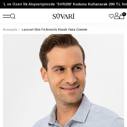
TL ve Üzeri İlk Alışverişinizde ‘SVR200’ Kodunu Kullanarak 200 TL İnd
0
Anasayfa
Lacivert Slim Fit Armürlü Klasik Yaka Gömlek