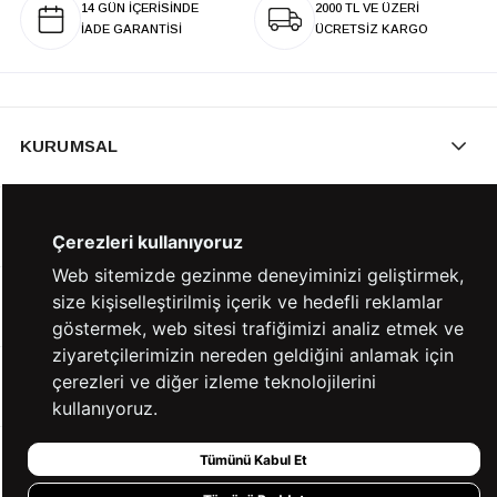
14 GÜN İÇERİSİNDE
2000 TL VE ÜZERİ
İADE GARANTİSİ
ÜCRETSİZ KARGO
KURUMSAL
KATEGORİLER
Çerezleri kullanıyoruz
Web sitemizde gezinme deneyiminizi geliştirmek,
size kişiselleştirilmiş içerik ve hedefli reklamlar
YARDIM
göstermek, web sitesi trafiğimizi analiz etmek ve
ziyaretçilerimizin nereden geldiğini anlamak için
çerezleri ve diğer izleme teknolojilerini
BİZE ULAŞIN
kullanıyoruz.
Tümünü Kabul Et
HIZLI ERİŞİM