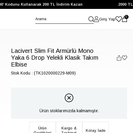
odunu Kullanarak 200 TL İndirim Kazan
2000 TL ve Üze
0
Giriş Yap
Lacivert Slim Fit Armürlü Mono
Yaka 6 Drop Yelekli Klasik Takım
Elbise
Stok Kodu
(TK1020000229-M09)
Ürün stoklarımızda kalmamıştır.
Ürün
Kargo &
Kolay İade
Özellikleri
Teslimat