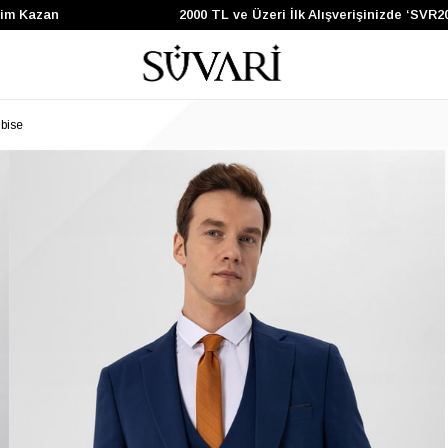
zan
2000 TL ve Üzeri İlk Alışverişinizde ‘SVR200’ K
lbise