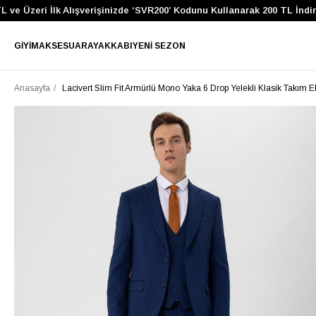
zeri İlk Alışverişinizde ‘SVR200’ Kodunu Kullanarak 200 TL İndirim Ka
GIYIM
AKSESUAR
AYAKKABI
YENI SEZON
Anasayfa
Lacivert Slim Fit Armürlü Mono Yaka 6 Drop Yelekli Klasik Takım E