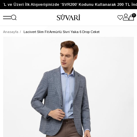
TL ve Üzeri İlk Alışverişinizde ‘SVR200’ Kodunu Kullanarak 200 TL İn
0
Anasayfa
Lacivert Slim Fit Armürlü Sivri Yaka 6 Drop Ceket