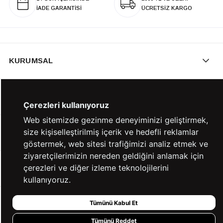
İADE GARANTİSİ
ÜCRETSİZ KARGO
KURUMSAL
KATEGORİLER
Çerezleri kullanıyoruz
Web sitemizde gezinme deneyiminizi geliştirmek,
size kişiselleştirilmiş içerik ve hedefli reklamlar
YARDIM
göstermek, web sitesi trafiğimizi analiz etmek ve
ziyaretçilerimizin nereden geldiğini anlamak için
çerezleri ve diğer izleme teknolojilerini
BİZE ULAŞIN
kullanıyoruz.
Tümünü Kabul Et
HIZLI ERİŞİM
Tümünü Reddet