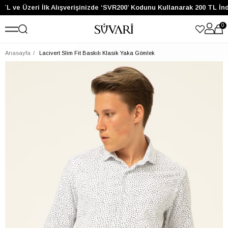
TL ve Üzeri İlk Alışverişinizde ‘SVR200’ Kodunu Kullanarak 200 TL İnd
0
Anasayfa
Lacivert Slim Fit Baskılı Klasik Yaka Gömlek