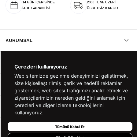
14 GÜN İÇERİSİNDE
2000 TL VE ÜZERİ
İADE GARANTİSİ
ÜCRETSİZ KARGO
KURUMSAL
KATEGORİLER
Çerezleri kullanıyoruz
Web sitemizde gezinme deneyiminizi geliştirmek,
size kişiselleştirilmiş içerik ve hedefli reklamlar
YARDIM
göstermek, web sitesi trafiğimizi analiz etmek ve
ziyaretçilerimizin nereden geldiğini anlamak için
çerezleri ve diğer izleme teknolojilerini
BİZE ULAŞIN
kullanıyoruz.
Tümünü Kabul Et
HIZLI ERİŞİM