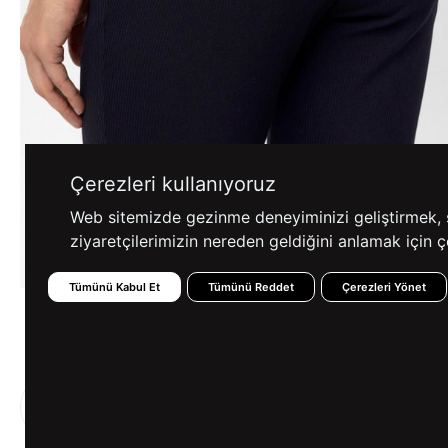
Çerezleri kullanıyoruz
Web sitemizde gezinme deneyiminizi geliştirmek, siz
ziyaretçilerimizin nereden geldiğini anlamak için çe
Tümünü Kabul Et
Tümünü Reddet
Çerezleri Yönet
%100 GÜVENLİ
FARKLI ÖDEME
ALIŞVERİŞ
SEÇENEKLERİ