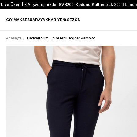
Üzeri İlk Alışverişinizde ‘SVR200’ Kodunu Kullanarak 200 TL İndirim K
GIYIM
AKSESUAR
AYAKKABI
YENI SEZON
Anasayfa
Lacivert Slim Fit Desenli Jogger Pantolon