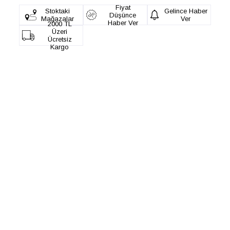
Fiyat
Stoktaki
Gelince Haber
Düşünce
Mağazalar
Ver
Haber Ver
2000 TL
Üzeri
Ücretsiz
Kargo