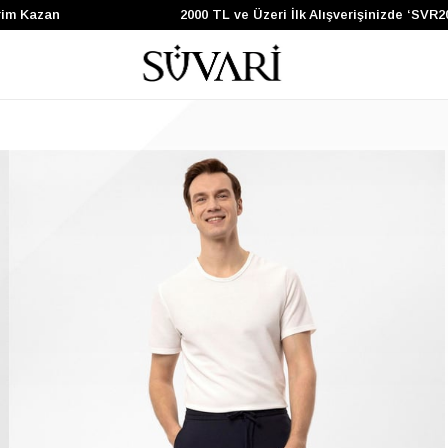
azan
2000 TL ve Üzeri İlk Alışverişinizde ‘SVR200’ 