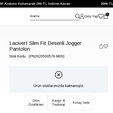
Kodunu Kullanarak 200 TL İndirim Kazan
2000 TL ve Ü
0
Giriş Yap
Lacivert Slim Fit Desenli Jogger
Pantolon
Stok Kodu
(PN2020500576-M09)
Ürün stoklarımızda kalmamıştır.
Ürün
Kargo &
Kolay İade
Özellikleri
Teslimat