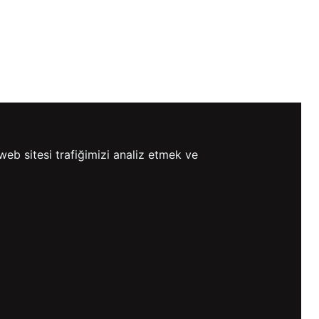
web sitesi trafiğimizi analiz etmek ve
0 TL VE ÜZERİ
HIZLI
ETSİZ KARGO
GÖNDERİ