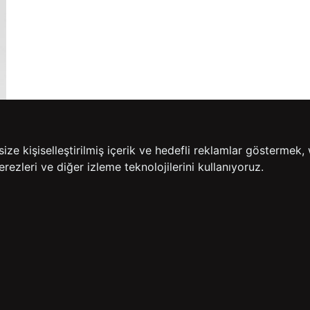
e kişiselleştirilmiş içerik ve hedefli reklamlar göstermek, 
rezleri ve diğer izleme teknolojilerini kullanıyoruz.
14 GÜN İÇERİSİNDE
200
İADE GARANTİSİ
ÜCR