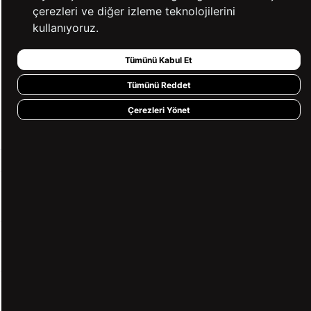
çerezleri ve diğer izleme teknolojilerini
kullanıyoruz.
Tümünü Kabul Et
%100 GÜVENLİ
FARKLI ÖDEME
ALIŞVERİŞ
SEÇENEKLERİ
Tümünü Reddet
Çerezleri Yönet
14 GÜN İÇERİSİNDE
2000 TL VE ÜZERİ
İADE GARANTİSİ
ÜCRETSİZ KARGO
KURUMSAL
KATEGORİLER
YARDIM