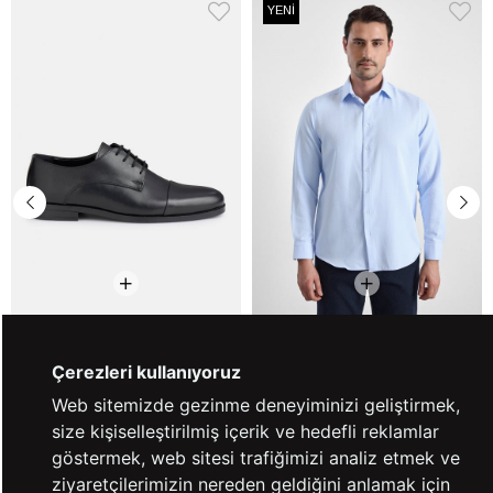
YENİ
Siyah Klasik Ayakkabı
Buz Mavi Regular Klasik Yaka Casual
Gömlek
Çerezleri kullanıyoruz
₺3.999,90
₺1.849,90
₺4.999,90
₺2.499,90
%20
%26
Web sitemizde gezinme deneyiminizi geliştirmek,
1.Ürüne %20 | 2.Ürüne %50 İndirim!
2'li Alımlarda %50 İndirim!
size kişiselleştirilmiş içerik ve hedefli reklamlar
göstermek, web sitesi trafiğimizi analiz etmek ve
ziyaretçilerimizin nereden geldiğini anlamak için