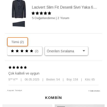
Lacivert Slim Fit Desenli Sivri Yaka 6 Drop Klasik Takım Elbise
5 Değerlendirme
|
2 Yorum
Tümü (2)
(2)
Çok kaliteli ve uygun
S** K**
|
06.05.2025
|
Beden: 54
|
Boy: 158
|
Kilo: 65
Kaynak: Trendyol
⚡ CollectAction
KOMBİN