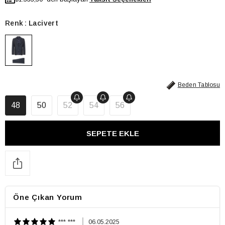
Renk
Lacivert
Beden Tablosu
48
50
52
54
56
Öne Çıkan Yorum
*** ***
06.05.2025