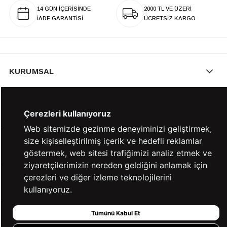
14 GÜN İÇERİSİNDE
2000 TL VE ÜZERİ
İADE GARANTİSİ
ÜCRETSİZ KARGO
KURUMSAL
KATEGORİLER
Çerezleri kullanıyoruz
Web sitemizde gezinme deneyiminizi geliştirmek,
size kişiselleştirilmiş içerik ve hedefli reklamlar
YARDIM
göstermek, web sitesi trafiğimizi analiz etmek ve
ziyaretçilerimizin nereden geldiğini anlamak için
çerezleri ve diğer izleme teknolojilerini
BİZE ULAŞIN
kullanıyoruz.
Tümünü Kabul Et
HIZLI ERİŞİM