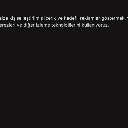
İADE GARANTİSİ
ÜCR
e kişiselleştirilmiş içerik ve hedefli reklamlar göstermek, 
rezleri ve diğer izleme teknolojilerini kullanıyoruz.
BİZE ULAŞIN
HIZLI ERİŞİM
rulan Sorular
İletişim
Anasayfa
lemleri
Mağazalarımız
Sepetim
 Teslimat
Kampanyalar
ade Politikası
Takip
rd Sadakat
 Üyelik Sözleşmesi
mpanya Koşulları
lumu Hizmetleri
Copyright© 2026
Süvari
All rights reserved.