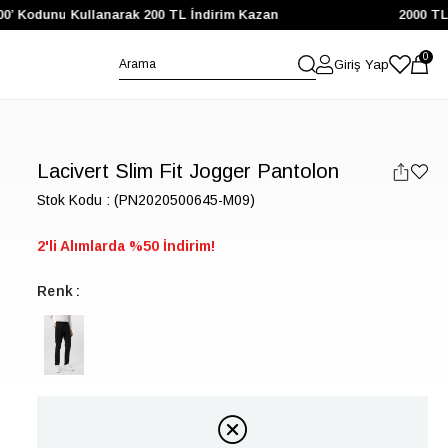
’ Kodunu Kullanarak 200 TL İndirim Kazan
2000 TL ve 
0
Giriş Yap
Lacivert Slim Fit Jogger Pantolon
Stok Kodu
(PN2020500645-M09)
2'li Alımlarda %50 İndirim!
Renk