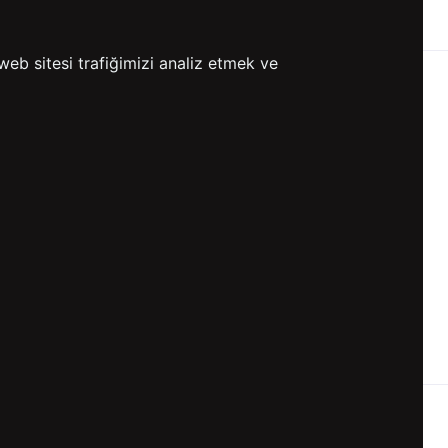
ETSİZ KARGO
GÖNDERİ
web sitesi trafiğimizi analiz etmek ve
KVKK ve GİZLİLİK
BİZİ TAKİP ET
KVKK Aydınlatma Metni
KVKK Politikası
KVKK Başvuru Formu
KVKK Açık Rıza Metni
Gizlilik ve Çerez Politikası
Kullanım Koşulları
ETK Aydınlatma Metni
Ön Bilgilendirme Fromu
Üyelik Sözleşmesi
ETK Onay Metni