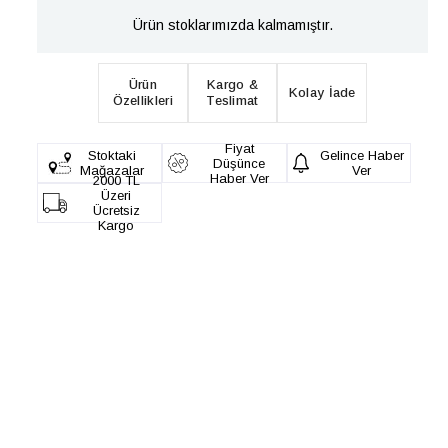
Ürün stoklarımızda kalmamıştır.
Ürün
Kargo &
Kolay İade
Özellikleri
Teslimat
Fiyat
Stoktaki
Gelince Haber
Düşünce
Mağazalar
Ver
Haber Ver
2000 TL
Üzeri
Ücretsiz
Kargo