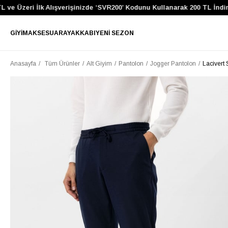
e Üzeri İlk Alışverişinizde ‘SVR200’ Kodunu Kullanarak 200 TL İndirim
GIYIM
AKSESUAR
AYAKKABI
YENI SEZON
Anasayfa
Tüm Ürünler
Alt Giyim
Pantolon
Jogger Pantolon
Lacivert 