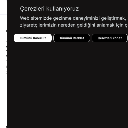
ALIŞVERİŞ
SEÇENEKLERİ
Çerezleri kullanıyoruz
Web sitemizde gezinme deneyiminizi geliştirmek, siz
ziyaretçilerimizin nereden geldiğini anlamak için çe
KURUMSAL
KATEGORİLER
YARDIM
Tümünü Kabul Et
Tümünü Reddet
Çerezleri Yönet
Hakkımızda
Gömlek
Sıkça So
Vizyonumuz & Misyonumuz
Takım Elbise
Üyelik İş
Politikalarımız
Ceket
Kargo Ve
Bayilik
Mont
İptal & İ
Franchise
Ayakkabı
Sipariş 
İnsan Kaynakları
Tişört
Frizbica
SÜVARİ Blog
Pantolon
Programı
Babalar Günü Hediye
Genel Ka
Fikirleri
Bilgi Top
Ofis Favorileri
Mezuniyet Kıyafetleri
MÜŞTERİ HİZMETLERİ