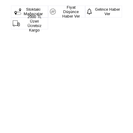
Fiyat
Stoktaki
Gelince Haber
Düşünce
Mağazalar
Ver
Haber Ver
2000 TL
Üzeri
Ücretsiz
Kargo