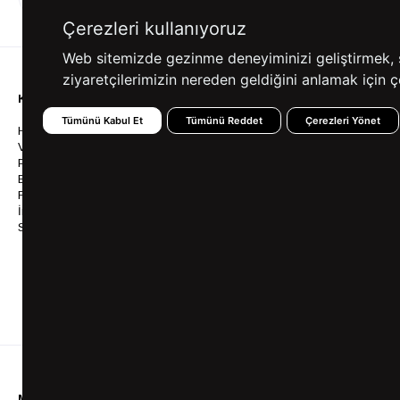
ALIŞVERİŞ
SEÇENEKLERİ
Çerezleri kullanıyoruz
Web sitemizde gezinme deneyiminizi geliştirmek, siz
ziyaretçilerimizin nereden geldiğini anlamak için çe
KURUMSAL
KATEGORİLER
YARDIM
Tümünü Kabul Et
Tümünü Reddet
Çerezleri Yönet
Hakkımızda
Gömlek
Sıkça So
Vizyonumuz & Misyonumuz
Takım Elbise
Üyelik İş
Politikalarımız
Ceket
Kargo Ve
Bayilik
Mont
İptal & İ
Franchise
Ayakkabı
Sipariş 
İnsan Kaynakları
Tişört
Frizbica
SÜVARİ Blog
Pantolon
Programı
Babalar Günü Hediye
Genel Ka
Fikirleri
Bilgi Top
Ofis Favorileri
Mezuniyet Kıyafetleri
MÜŞTERİ HİZMETLERİ