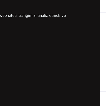
ETSİZ KARGO
GÖNDERİ
web sitesi trafiğimizi analiz etmek ve
KVKK ve GİZLİLİK
BİZİ TAKİP ET
KVKK Aydınlatma Metni
KVKK Politikası
KVKK Başvuru Formu
KVKK Açık Rıza Metni
Gizlilik ve Çerez Politikası
Kullanım Koşulları
ETK Aydınlatma Metni
Ön Bilgilendirme Fromu
Üyelik Sözleşmesi
ETK Onay Metni