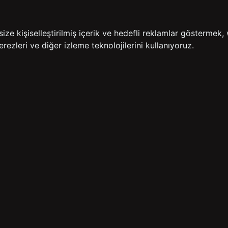
İADE GARANTİSİ
ÜCR
e kişiselleştirilmiş içerik ve hedefli reklamlar göstermek, 
rezleri ve diğer izleme teknolojilerini kullanıyoruz.
BİZE ULAŞIN
HIZLI ERİŞİM
rulan Sorular
İletişim
Anasayfa
lemleri
Mağazalarımız
Sepetim
 Teslimat
Kampanyalar
ade Politikası
Takip
rd Sadakat
 Üyelik Sözleşmesi
mpanya Koşulları
lumu Hizmetleri
Copyright© 2026
Süvari
All rights reserved.