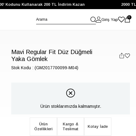
 Kodunu Kullanarak 200 TL İndirim Kazan
2000 TL ve Ü
0
Giriş Yap
Mavi Regular Fit Düz Düğmeli
Yaka Gömlek
Stok Kodu
(GM2017700099-M04)
Ürün stoklarımızda kalmamıştır.
Ürün
Kargo &
Kolay İade
Özellikleri
Teslimat