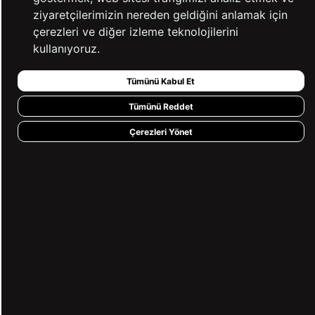
ziyaretçilerimizin nereden geldiğini anlamak için
çerezleri ve diğer izleme teknolojilerini
YARDIM
kullanıyoruz.
Tümünü Kabul Et
BİZE ULAŞIN
Tümünü Reddet
Çerezleri Yönet
HIZLI ERİŞİM
KVKK ve GİZLİLİK
BİZİ TAKİP ET
MÜŞTERİ HİZMETLERİ
0850 360 97 88