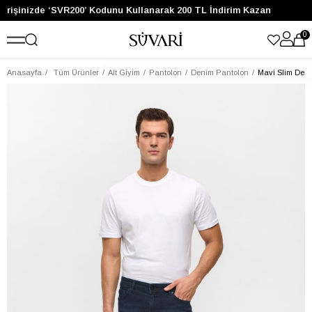
şverişinizde ‘SVR200’ Kodunu Kullanarak 200 TL İndirim Kazan
0
Anasayfa
Tüm Ürünler
Alt Giyim
Pantolon
Denim Pantolon
Mavi Slim Den