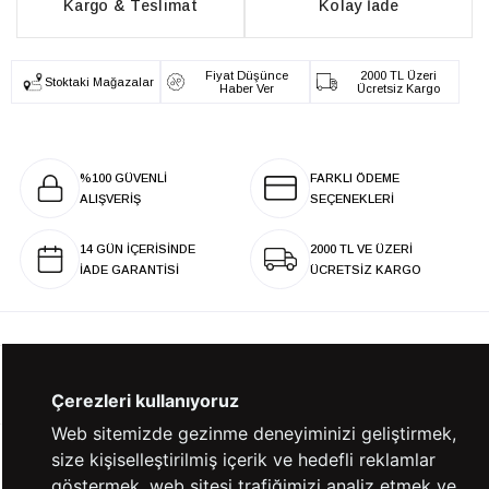
Kargo & Teslimat
Kolay İade
Fiyat Düşünce
2000 TL Üzeri
Stoktaki Mağazalar
Haber Ver
Ücretsiz Kargo
%100 GÜVENLİ
FARKLI ÖDEME
ALIŞVERİŞ
SEÇENEKLERİ
14 GÜN İÇERİSİNDE
2000 TL VE ÜZERİ
İADE GARANTİSİ
ÜCRETSİZ KARGO
KURUMSAL
Çerezleri kullanıyoruz
Web sitemizde gezinme deneyiminizi geliştirmek,
size kişiselleştirilmiş içerik ve hedefli reklamlar
KATEGORİLER
göstermek, web sitesi trafiğimizi analiz etmek ve