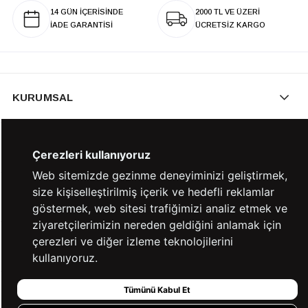
14 GÜN İÇERİSİNDE
2000 TL VE ÜZERİ
İADE GARANTİSİ
ÜCRETSİZ KARGO
KURUMSAL
KATEGORİLER
Çerezleri kullanıyoruz
Web sitemizde gezinme deneyiminizi geliştirmek,
size kişiselleştirilmiş içerik ve hedefli reklamlar
YARDIM
göstermek, web sitesi trafiğimizi analiz etmek ve
ziyaretçilerimizin nereden geldiğini anlamak için
çerezleri ve diğer izleme teknolojilerini
BİZE ULAŞIN
kullanıyoruz.
Tümünü Kabul Et
HIZLI ERİŞİM