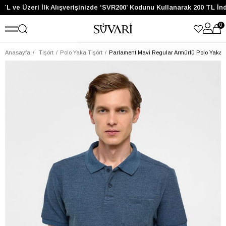
TL ve Üzeri İlk Alışverişinizde ‘SVR200’ Kodunu Kullanarak 200 TL İnd
0
Anasayfa
Tişört
Polo Yaka Tişört
Parlament Mavi Regular Armürlü Polo Yaka T