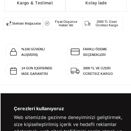
Kargo & Teslimat
Kolay İade
Fiyat Düşünce
2000 TL Üzeri
Stoktaki Mağazalar
Haber Ver
Ücretsiz Kargo
%100 GÜVENLİ
FARKLI ÖDEME
ALIŞVERİŞ
SEÇENEKLERİ
14 GÜN İÇERİSİNDE
2000 TL VE ÜZERİ
İADE GARANTİSİ
ÜCRETSİZ KARGO
KURUMSAL
Çerezleri kullanıyoruz
Web sitemizde gezinme deneyiminizi geliştirmek,
size kişiselleştirilmiş içerik ve hedefli reklamlar
KATEGORİLER