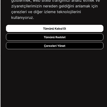
göstermek, web sitesi trafiğimizi analiz etmek ve
ziyaretçilerimizin nereden geldiğini anlamak için
çerezleri ve diğer izleme teknolojilerini
YARDIM
kullanıyoruz.
Tümünü Kabul Et
BİZE ULAŞIN
Tümünü Reddet
Çerezleri Yönet
HIZLI ERİŞİM
KVKK ve GİZLİLİK
BİZİ TAKİP ET
MÜŞTERİ HİZMETLERİ
0850 360 97 88